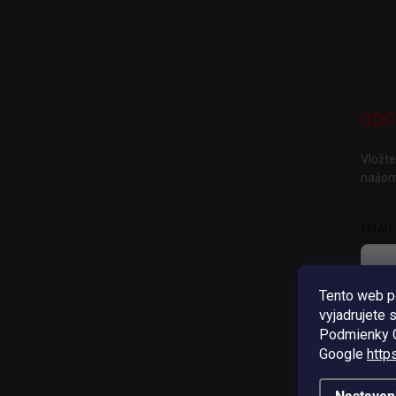
ODO
Vložte
našom
EMAIL
Tento web p
V
vyjadrujete 
Pri
Podmienky G
Google
http