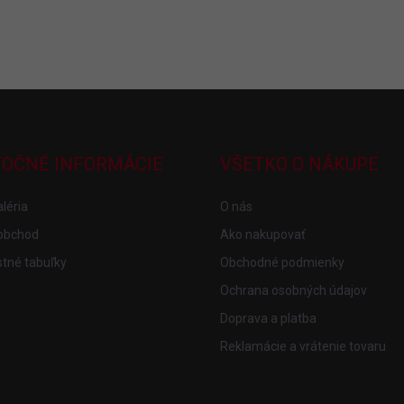
TOČNÉ INFORMÁCIE
VŠETKO O NÁKUPE
léria
O nás
obchod
Ako nakupovať
tné tabuľky
Obchodné podmienky
Ochrana osobných údajov
Doprava a platba
Reklamácie a vrátenie tovaru