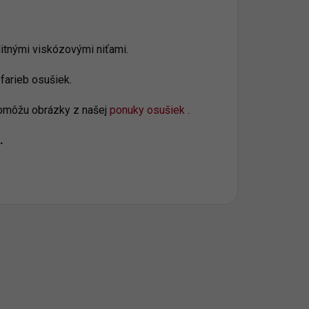
itnými viskózovými niťami.
farieb osušiek.
pomôžu obrázky z našej
ponuky osušiek
.
.