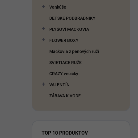
Vankúše
DETSKÉ PODBRADNÍKY
PLYŠOVÍ MACKOVIA
FLOWER BOXY
Mackovia z penových ruží
SVIETIACE RUŽE
CRAZY vecičky
VALENTÍN
ZÁBAVA K VODE
TOP 10 PRODUKTOV