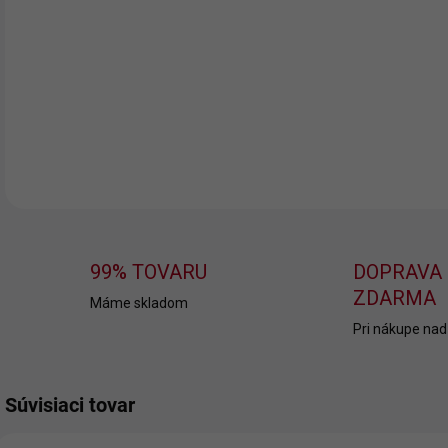
Vyš
Daru
DETA
99% TOVARU
DOPRAVA
ZDARMA
Máme skladom
Pri nákupe nad
Súvisiaci tovar