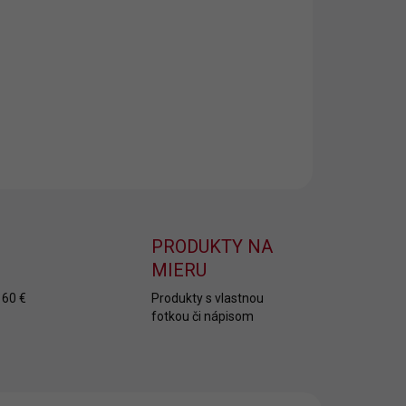
ívaná osuška
s jedinečným dámskym menom Lenka.
j osušku, originálny darček pre ženu.
ILNÉ INFORMÁCIE
OPÝTAŤ SA
PRODUKTY NA
MIERU
 60 €
Produkty s vlastnou
fotkou či nápisom