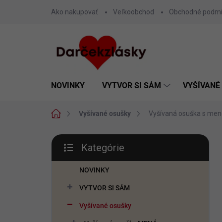
Prejsť
Ako nakupovať
Veľkoobchod
Obchodné podm
na
obsah
NOVINKY
VYTVOR SI SÁM
VYŠÍVANÉ
Domov
Vyšívané osušky
Vyšívaná osuška s me
B
Kategórie
o
Preskočiť
č
kategórie
n
NOVINKY
ý
VYTVOR SI SÁM
p
a
Vyšívané osušky
n