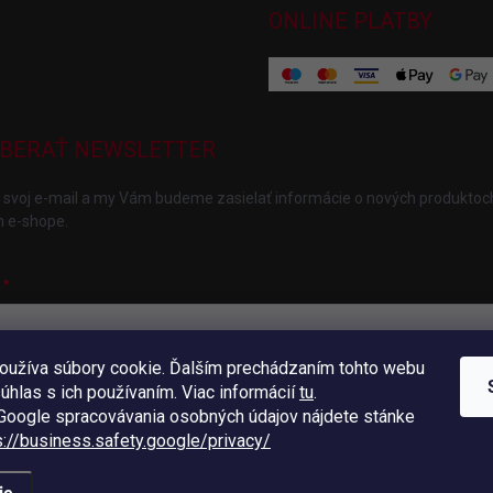
ONLINE PLATBY
BERAŤ NEWSLETTER
 svoj e-mail a my Vám budeme zasielať informácie o nových produktoc
 e-shope.
oužíva súbory cookie. Ďalším prechádzaním tohto webu
ložením e-mailu súhlasíte s
podmienkami ochrany osobných údajov
súhlas s ich používaním. Viac informácií
tu
.
hlásiť sa
oogle spracovávania osobných údajov nájdete stánke
s://business.safety.
google/privacy/