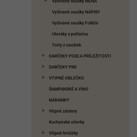
Vyšívané osušky MENÁ
e
l
Vyšívané osušky NÁPISY
Vyšívané osušky Folklór
Uteráky s potlačou
Torty z osušiek
DARČEKY PODĽA PRÍLEŽITOSTI
DARČEKY PRE
VTIPNÉ OBLEČKO
ŠAMPANSKÉ A VÍNO
NÁRAMKY
Vtipné zástery
Kuchynské utierky
Vtipné hrnčeky