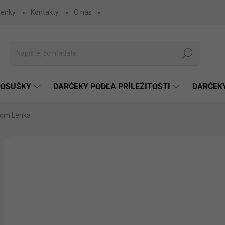
ienky
Kontakty
O nás
Hľadať
 OSUŠKY
DARČEKY PODĽA PRÍLEŽITOSTI
DARČEK
nom Lenka
Neohodnotené
Podrobnosti hodnotenia
€1
€11
Jedn
ZVO
cena