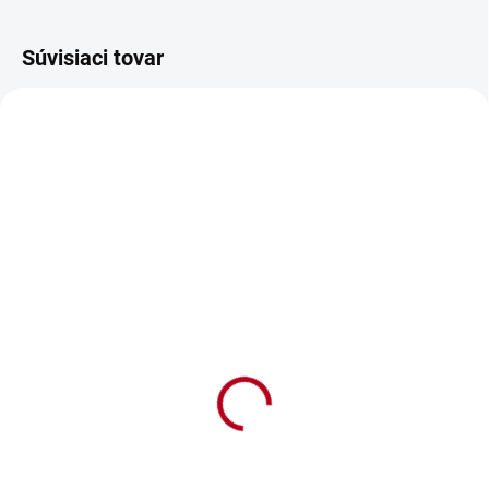
Súvisiaci tovar
SKLADOM
SKLADOM
Vyšívaná osuška s
Vyšívaná osuška s
menom Barbara
menom Boris
€13,90
€13,90
€11,30 bez DPH
€11,30 bez DPH
Detail
Detail