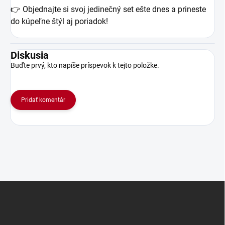
👉 Objednajte si svoj jedinečný set ešte dnes a prineste
do kúpeľne štýl aj poriadok!
Diskusia
Buďte prvý, kto napíše príspevok k tejto položke.
Pridať komentár
Z
á
p
ä