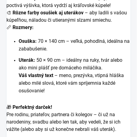
poctivá výšivka, ktorá vydrží aj kráľovské kúpele!
🎨
Rôzne farby osušiek aj uterákov
– aby ladili s vašou
kúpeľňou, náladou či utieranými slzami smiechu.
📏
Rozmery:
Osuška:
70 × 140 cm – veľká, pohodlná, ideálna na
zababušenie.
Uterák:
50 × 90 cm – ideálny na ruky, tvár alebo
ako mini plášť pre domáceho miláčika.
Váš vlastný text
– meno, prezývka, vtipná hláška
alebo milé slová, ktoré vám spríjemnia každé
osušovanie!
🎁
Perfektný darček!
Pre rodinu, priateľov, partnera či kolegov – či už na
narodeniny, svadbu alebo len tak, aby vedeli, že si ich
vážite (alebo aby si už konečne nebrali váš uterák).