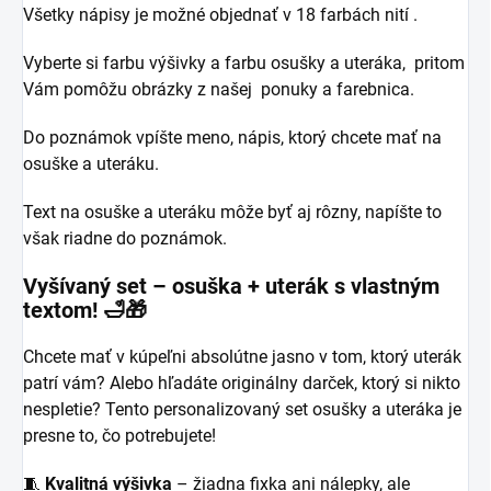
Všetky nápisy je možné objednať v 18 farbách nití .
Vyberte si farbu výšivky a farbu osušky a uteráka, pritom
Vám pomôžu obrázky z našej ponuky a farebnica.
Do poznámok vpíšte meno, nápis, ktorý chcete mať na
osuške a uteráku.
Text na osuške a uteráku môže byť aj rôzny, napíšte to
však riadne do poznámok.
Vyšívaný set – osuška + uterák s vlastným
textom! 🛁🎁
Chcete mať v kúpeľni absolútne jasno v tom, ktorý uterák
patrí vám? Alebo hľadáte originálny darček, ktorý si nikto
nespletie? Tento personalizovaný set osušky a uteráka je
presne to, čo potrebujete!
🧵
Kvalitná výšivka
– žiadna fixka ani nálepky, ale