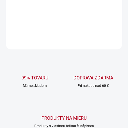
Uterák + osuška s vaším textom – meno, hláška či VIP
nápis, nech všetci vedia, komu patria!
DETAILNÉ INFORMÁCIE
OPÝTAŤ SA
99% TOVARU
DOPRAVA ZDARMA
Máme skladom
Pri nákupe nad 60 €
PRODUKTY NA MIERU
Produkty s vlastnou fotkou či nápisom