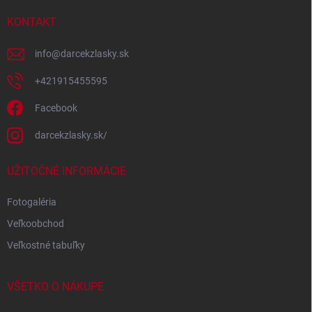
t
i
KONTAKT
e
info
@
darcekzlasky.sk
+421915455595
Facebook
darcekzlasky.sk/
UŽITOČNÉ INFORMÁCIE
Fotogaléria
Veľkoobchod
Veľkostné tabuľky
VŠETKO O NÁKUPE