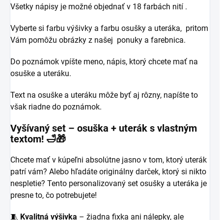
Všetky nápisy je možné objednať v 18 farbách nití .
Vyberte si farbu výšivky a farbu osušky a uteráka, pritom
Vám pomôžu obrázky z našej ponuky a farebnica.
Do poznámok vpíšte meno, nápis, ktorý chcete mať na
osuške a uteráku.
Text na osuške a uteráku môže byť aj rôzny, napíšte to
však riadne do poznámok.
Vyšívaný set – osuška + uterák s vlastným
textom! 🛁🎁
Chcete mať v kúpeľni absolútne jasno v tom, ktorý uterák
patrí vám? Alebo hľadáte originálny darček, ktorý si nikto
nespletie? Tento personalizovaný set osušky a uteráka je
presne to, čo potrebujete!
🧵
Kvalitná výšivka
– žiadna fixka ani nálepky, ale