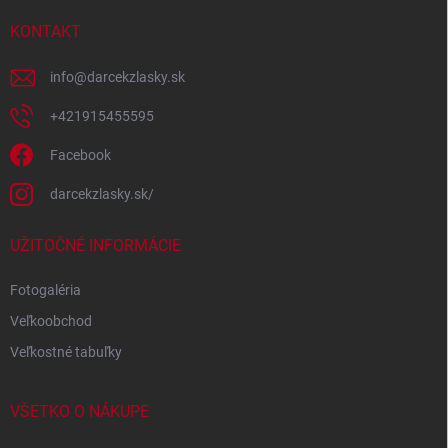
t
i
KONTAKT
e
info
@
darcekzlasky.sk
+421915455595
Facebook
darcekzlasky.sk/
UŽITOČNÉ INFORMÁCIE
Fotogaléria
Veľkoobchod
Veľkostné tabuľky
VŠETKO O NÁKUPE