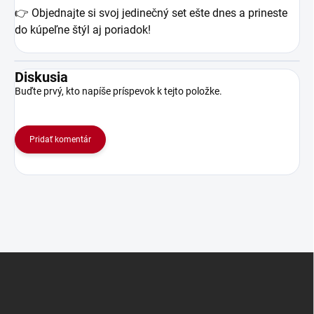
👉 Objednajte si svoj jedinečný set ešte dnes a prineste
do kúpeľne štýl aj poriadok!
Diskusia
Buďte prvý, kto napíše príspevok k tejto položke.
Pridať komentár
Z
á
p
ä