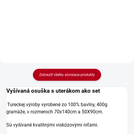
Vyšívaná osuška s dámskym
Vyšívaná osuška s pánskym
menom Barbara je ideálnym
menom Boris. Daruj vyšívanú
darčekom k meninám i k iným
osušku, ktorá poteší.
príležitostiam.
Zobraziť všetky súvisiace produkty
Vyšívaná osuška s uterákom ako set
Tureckej výroby vyrobené zo 100% bavlny, 400g
gramáže, v rozmeroch 70x140cm a 50X90cm.
Sú vyšívané kvalitnými viskózovými niťami.