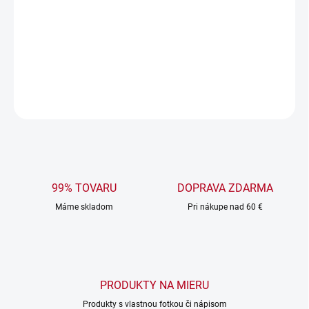
Uterák + osuška s vaším textom – meno, hláška či VIP
nápis, nech všetci vedia, komu patria!
DETAILNÉ INFORMÁCIE
OPÝTAŤ SA
99% TOVARU
DOPRAVA ZDARMA
Máme skladom
Pri nákupe nad 60 €
PRODUKTY NA MIERU
Produkty s vlastnou fotkou či nápisom