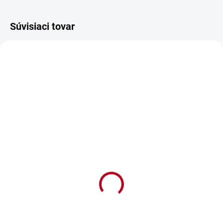
Súvisiaci tovar
SKLADOM
SKLADOM
Vyšívaná osuška s
Vyšívaná osuška s
menom Barbara
menom Boris
€13,90
€13,90
€11,30 bez DPH
€11,30 bez DPH
Detail
Detail