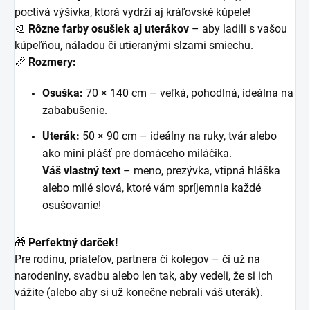
poctivá výšivka, ktorá vydrží aj kráľovské kúpele!
🎨
Rôzne farby osušiek aj uterákov
– aby ladili s vašou
kúpeľňou, náladou či utieranými slzami smiechu.
📏
Rozmery:
Osuška:
70 × 140 cm – veľká, pohodlná, ideálna na
zababušenie.
Uterák:
50 × 90 cm – ideálny na ruky, tvár alebo
ako mini plášť pre domáceho miláčika.
Váš vlastný text
– meno, prezývka, vtipná hláška
alebo milé slová, ktoré vám spríjemnia každé
osušovanie!
🎁
Perfektný darček!
Pre rodinu, priateľov, partnera či kolegov – či už na
narodeniny, svadbu alebo len tak, aby vedeli, že si ich
vážite (alebo aby si už konečne nebrali váš uterák).