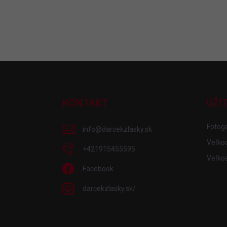
Z
á
p
ä
KONTAKT
UŽI
t
i
Fotoga
info
@
darcekzlasky.sk
e
Veľko
+421915455595
Veľkos
Facebook
darcekzlasky.sk/