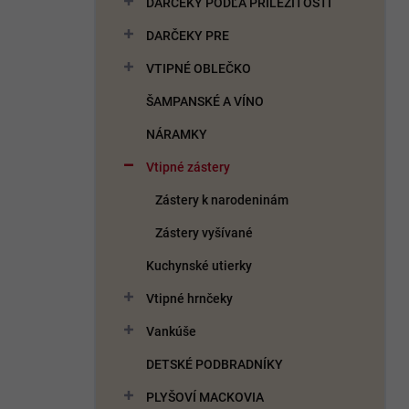
DARČEKY PODĽA PRÍLEŽITOSTI
e
l
DARČEKY PRE
VTIPNÉ OBLEČKO
ŠAMPANSKÉ A VÍNO
NÁRAMKY
Vtipné zástery
Zástery k narodeninám
Zástery vyšívané
Kuchynské utierky
Vtipné hrnčeky
Vankúše
DETSKÉ PODBRADNÍKY
PLYŠOVÍ MACKOVIA