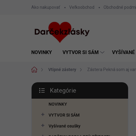
Prejsť
Ako nakupovať
Veľkoobchod
Obchodné podm
na
obsah
NOVINKY
VYTVOR SI SÁM
VYŠÍVANÉ
Domov
Vtipné zástery
Zástera Pekná som aj var
B
Kategórie
o
Preskočiť
č
kategórie
n
NOVINKY
ý
VYTVOR SI SÁM
p
a
Vyšívané osušky
n