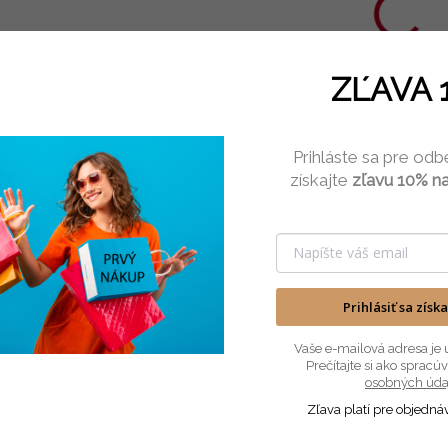
som a variť sa
Krásna krajšia
j
€12,50
€13,90
naučím
ja
€10,16 bez DPH
€11,30 bez DPH
€
ZĽAVA 
Do košíka
Detail
Krásna ľanová
Vtipná vyšívaná
T
Prihláste sa pre odb
zástera s výšivkou
osuška s
o
získajte
zľavu 10% na
Pekná som a variť
nápisom Krásna
č
sa naučím pre
krajšia ja je super
T
každú kráľovnú
darčekom k sviatku
u
kuchyne. Táto
ženy.
J
vyšívaná ľanová
n
zástera s vtipným
b
Prihlásiť sa získ
nápisom je
d
Popis
Podobné (2)
perfektný darček
d
Vaše e-mailová adresa je 
Prečítajte si ako sprac
pre ženu či...
k
osobných úda
Zľava platí pre objedná
Kuchynská vyšívaná zástera zo 100% bavlny 180 g/m2. Univer
Krásna výšivka na zásterách rôznych farieb. Pri objednávaní 