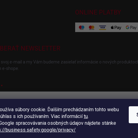
ONLINE PLATBY
BERAŤ NEWSLETTER
 svoj e-mail a my Vám budeme zasielať informácie o nových produktoc
 e-shope.
oužíva súbory cookie. Ďalším prechádzaním tohto webu
ložením e-mailu súhlasíte s
podmienkami ochrany osobných údajov
súhlas s ich používaním. Viac informácií
tu
.
hlásiť sa
oogle spracovávania osobných údajov nájdete stánke
s://business.safety.
google/privacy/