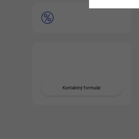
VÝPREDAJ
Máte otázku?
Obráťte sa na nás.
Kontaktný formulár