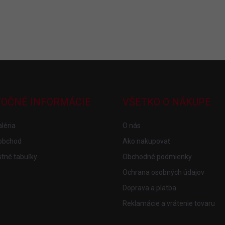
TOČNÉ INFORMÁCIE
VŠETKO O NÁKUPE
léria
O nás
obchod
Ako nakupovať
tné tabuľky
Obchodné podmienky
Ochrana osobných údajov
Doprava a platba
Reklamácie a vrátenie tovaru