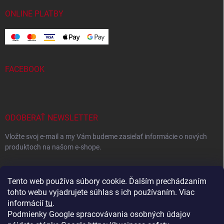
ONLINE PLATBY
FACEBOOK
ODOBERAŤ NEWSLETTER
Vložte svoj e-mail a my Vám budeme zasielať informácie o nových
produktoch na našom e-shope.
EMAIL
Tento web používa súbory cookie. Ďalším prechádzaním
tohto webu vyjadrujete súhlas s ich používaním. Viac
informácií
tu
.
Podmienky Google spracovávania osobných údajov
Vložením e-mailu súhlasíte s
podmienkami ochrany osobných
údajov