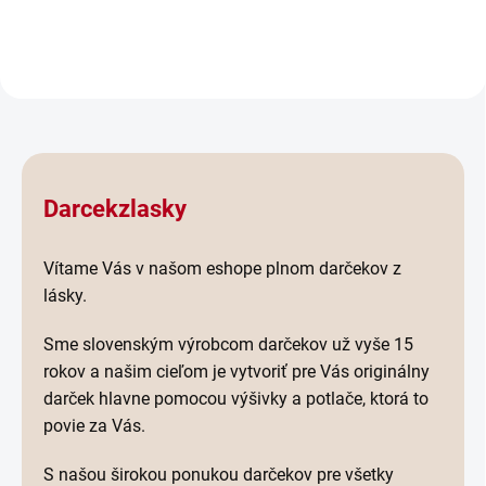
na Valentína, narodeniny...
kávu či čaj a vyčarí...
Darcekzlasky
Vítame Vás v našom eshope plnom darčekov z
lásky.
Sme slovenským výrobcom darčekov už vyše 15
rokov a našim cieľom je vytvoriť pre Vás originálny
darček hlavne pomocou výšivky a potlače, ktorá to
povie za Vás.
S našou širokou ponukou darčekov pre všetky