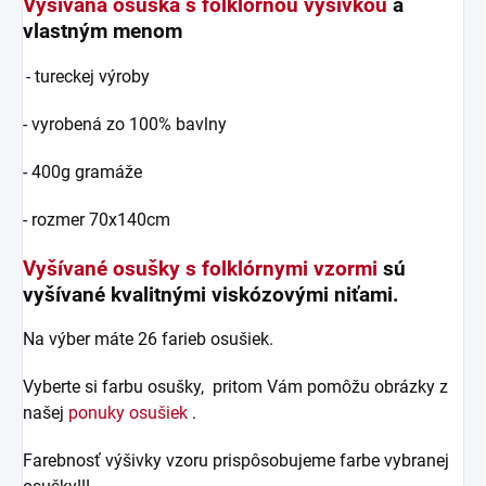
Vyšívaná osuška s folklórnou výšivkou
a
vlastným menom
- tureckej výroby
- vyrobená zo 100% bavlny
- 400g gramáže
- rozmer 70x140cm
Vyšívané osušky s folklórnymi vzormi
sú
vyšívané kvalitnými viskózovými niťami.
Na výber máte 26 farieb osušiek.
Vyberte si farbu osušky, pritom Vám pomôžu obrázky z
našej
ponuky osušiek
.
Farebnosť výšivky vzoru prispôsobujeme farbe vybranej