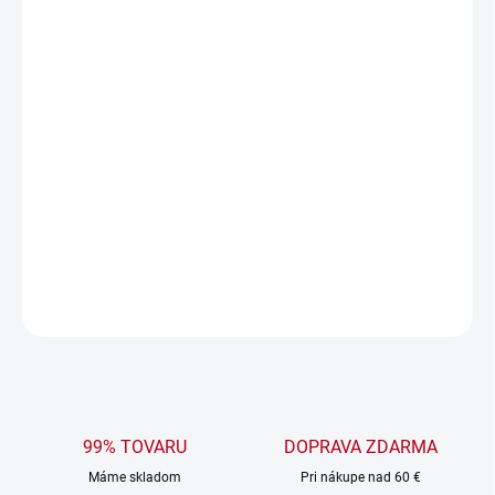
vzorom
. Osuška je ideálnym darčekom pre milovníkov
folklórnych vzorov.
Osuška s menom a folklórnym vzorom –
spojenie
tradície a osobného štýlu!
Nechajte si vyšivkovať meno
na mäkkú 100 % bavlnenú osušku s nádherným ľudovým
motívom.
Skvelý darček pre milovníkov folklóru a jedinečnosti!
DETAILNÉ INFORMÁCIE
OPÝTAŤ SA
99% TOVARU
DOPRAVA ZDARMA
Máme skladom
Pri nákupe nad 60 €