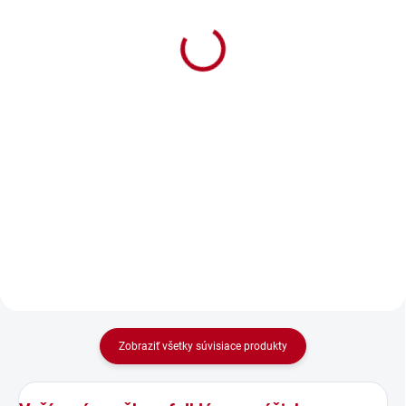
Vyšívaná osuška s
Vyšívaná osuška s
menom Denis
menom Darina
€13,90
€13,90
€11,30 bez DPH
€11,30 bez DPH
Detail
Detail
Vyšívaná osuška s pánskym
Vyšívaná osuška s krásnym
menom Denis. Originálny darček
dámskym menom Darina. Daruj
pre muža.
osušku, ktorá poteší každú ženu
Zobraziť všetky súvisiace produkty