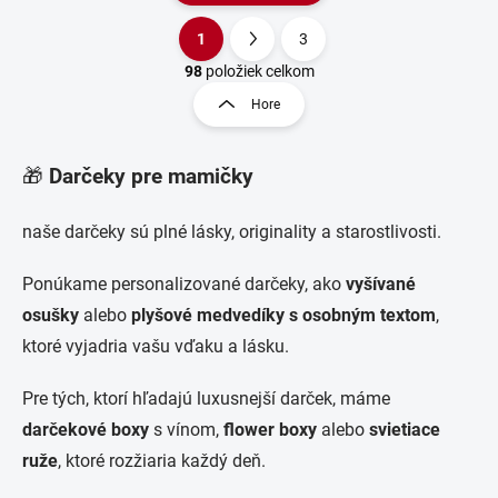
1
3
O
S
v
t
98
položiek celkom
l
r
Hore
á
á
d
n
a
k
c
🎁
Darčeky pre mamičky
o
i
e
v
naše darčeky sú plné lásky, originality a starostlivosti.
p
a
r
n
v
Ponúkame personalizované darčeky, ako
vyšívané
i
k
osušky
alebo
plyšové medvedíky s osobným textom
,
e
y
v
ktoré vyjadria vašu vďaku a lásku.
ý
p
Pre tých, ktorí hľadajú luxusnejší darček, máme
i
s
darčekové boxy
s vínom,
flower boxy
alebo
svietiace
u
ruže
, ktoré rozžiaria každý deň.