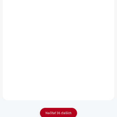
SKLADOM
SKLADOM
Vtipné tričko Dnes
Hrnček Mamička lalie
mám voľno
€9,90
€15,90
€8,05 bez DPH
€12,93 bez DPH
Do košíka
Detail
Vtipné dámske tričko s
nápisom Dnes mám voľno
bež sa spýtať otca je najlepší
vtipný darček pre mamičky.
Načítať 36 ďalších