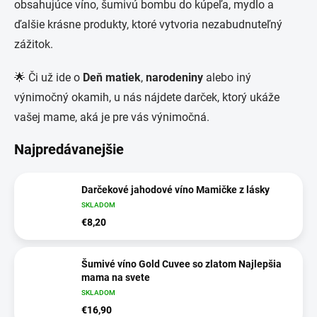
obsahujúce víno, šumivú bombu do kúpeľa, mydlo a
ďalšie krásne produkty, ktoré vytvoria nezabudnuteľný
zážitok.
🌟 Či už ide o
Deň matiek
,
narodeniny
alebo iný
výnimočný okamih, u nás nájdete darček, ktorý ukáže
vašej mame, aká je pre vás výnimočná.
Najpredávanejšie
Darčekové jahodové víno Mamičke z lásky
SKLADOM
€8,20
Šumivé víno Gold Cuvee so zlatom Najlepšia
mama na svete
SKLADOM
€16,90