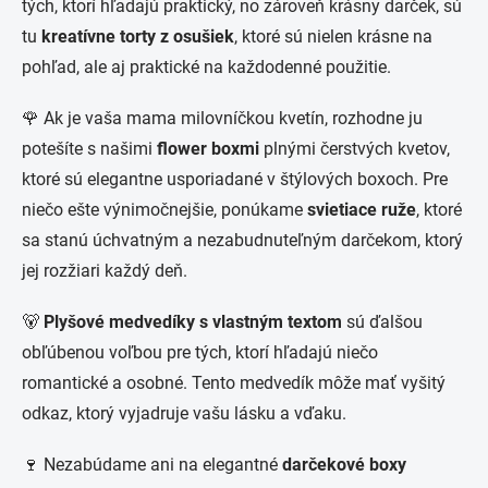
tých, ktorí hľadajú praktický, no zároveň krásny darček, sú
tu
kreatívne torty z osušiek
, ktoré sú nielen krásne na
pohľad, ale aj praktické na každodenné použitie.
🌹 Ak je vaša mama milovníčkou kvetín, rozhodne ju
potešíte s našimi
flower boxmi
plnými čerstvých kvetov,
ktoré sú elegantne usporiadané v štýlových boxoch. Pre
niečo ešte výnimočnejšie, ponúkame
svietiace ruže
, ktoré
sa stanú úchvatným a nezabudnuteľným darčekom, ktorý
jej rozžiari každý deň.
🐻
Plyšové medvedíky s vlastným textom
sú ďalšou
obľúbenou voľbou pre tých, ktorí hľadajú niečo
romantické a osobné. Tento medvedík môže mať vyšitý
odkaz, ktorý vyjadruje vašu lásku a vďaku.
🍷 Nezabúdame ani na elegantné
darčekové boxy