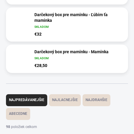
Darčekový box pre maminku - Ľúbim ťa
maminka
SKLADOM
€32
Darčekový box pre maminku - Maminka
SKLADOM
€28,50
R
a
NAJPREDÁVANEJŠIE
NAJLACNEJŠIE
NAJDRAHŠIE
d
e
ABECEDNE
n
i
98
položiek celkom
e