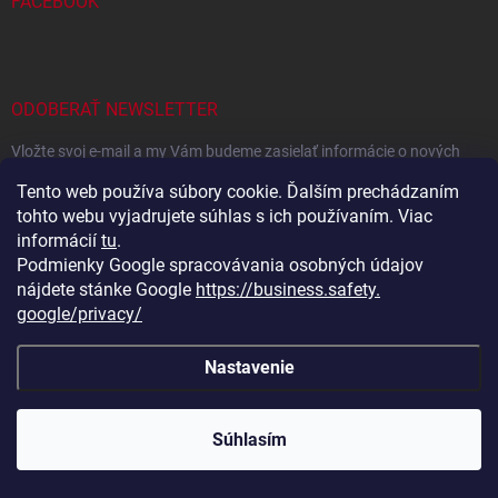
FACEBOOK
ODOBERAŤ NEWSLETTER
Vložte svoj e-mail a my Vám budeme zasielať informácie o nových
produktoch na našom e-shope.
Tento web používa súbory cookie. Ďalším prechádzaním
tohto webu vyjadrujete súhlas s ich používaním. Viac
informácií
tu
.
EMAIL
Podmienky Google spracovávania osobných údajov
nájdete stánke Google
https://business.safety.
google/privacy/
Vložením e-mailu súhlasíte s
podmienkami ochrany osobných
údajov
Nastavenie
Prihlásiť sa
Súhlasím
Copyright 2026
Eshop plný darčekov
. Všetky práva vyhradené.