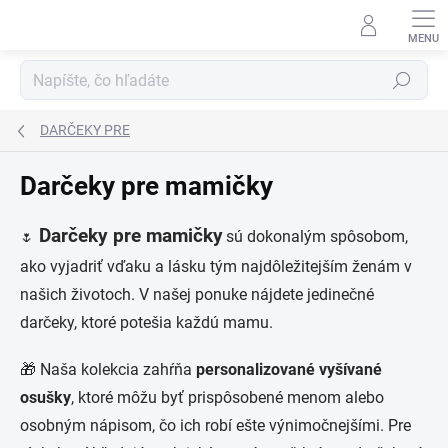
Prejsť
na
obsah
Hľadať
DARČEKY PRE
Darčeky pre mamičky
Darčeky pre mamičky
sú dokonalým spôsobom,
🌷
ako vyjadriť vďaku a lásku tým najdôležitejším ženám v
našich životoch. V našej ponuke nájdete jedinečné
darčeky, ktoré potešia každú mamu.
🎁 Naša kolekcia zahŕňa
personalizované vyšívané
osušky
, ktoré môžu byť prispôsobené menom alebo
osobným nápisom, čo ich robí ešte výnimočnejšími. Pre