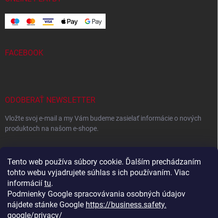
FACEBOOK
ODOBERAŤ NEWSLETTER
Vložte svoj e-mail a my Vám budeme zasielať informácie o nových
produktoch na našom e-shope.
EMAIL
Tento web používa súbory cookie. Ďalším prechádzaním
tohto webu vyjadrujete súhlas s ich používaním. Viac
informácií
tu
.
Podmienky Google spracovávania osobných údajov
Vložením e-mailu súhlasíte s
podmienkami ochrany osobných
údajov
nájdete stánke Google
https://business.safety.
google/privacy/