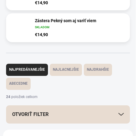
€14,90
Zástera Pekný som aj variť viem
SKLADOM
€14,90
R
a
NAJPREDÁVANEJŠIE
NAJLACNEJŠIE
NAJDRAHŠIE
d
e
ABECEDNE
n
i
24
položiek celkom
e
p
OTVORIŤ FILTER
r
o
d
V
u