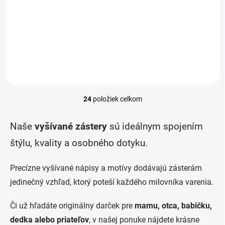
Krásna kuchynská ľanová
Krásna ľanová zástera s
zástera s výšivkou Najlepšia
výšivkou Som dokonalá aj v
kuchárka pre kráľovnú každej
kuchyni pre kráľovnú každej
domácnosti. Vyšívaná
kuchyne. Chcete svetu
ľanová zástera „Najlepšia
pripomenúť, že ste
kuchárka“ – Pre tú, ktorej
jednoducho bezchybná? Táto
jedlá chutia...
vyšívaná ľanová zástera s...
24
položiek celkom
O
v
l
Naše
vyšívané zástery
sú ideálnym spojením
á
d
štýlu, kvality a osobného dotyku.
a
c
Precízne vyšívané nápisy a motívy dodávajú zásterám
i
e
jedinečný vzhľad, ktorý poteší každého milovníka varenia.
p
r
Či už hľadáte originálny darček pre
mamu, otca, babičku,
v
k
dedka alebo priateľov
, v našej ponuke nájdete krásne