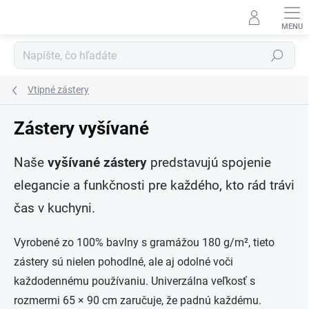
Prejsť
na
obsah
Hľadať
Vtipné zástery
Zástery vyšívané
Naše
vyšívané zástery
predstavujú spojenie
elegancie a funkčnosti pre každého, kto rád trávi
čas v kuchyni.
Vyrobené zo 100% bavlny s gramážou 180 g/m², tieto
zástery sú nielen pohodlné, ale aj odolné voči
každodennému používaniu. Univerzálna veľkosť s
rozmermi 65 × 90 cm zaručuje, že padnú každému.