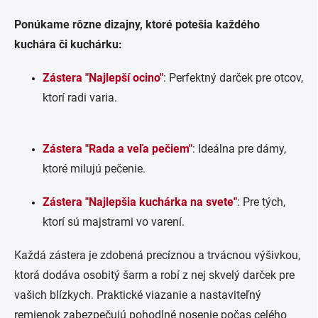
Ponúkame rôzne dizajny, ktoré potešia každého
kuchára či kuchárku:
Zástera "Najlepší ocino"
: Perfektný darček pre otcov,
ktorí radi varia.
Zástera "Rada a veľa pečiem"
: Ideálna pre dámy,
ktoré milujú pečenie.
Zástera "Najlepšia kuchárka na svete"
: Pre tých,
ktorí sú majstrami vo varení.
Každá zástera je zdobená precíznou a trvácnou výšivkou,
ktorá dodáva osobitý šarm a robí z nej skvelý darček pre
vašich blízkych. Praktické viazanie a nastaviteľný
remienok zabezpečujú pohodlné nosenie počas celého