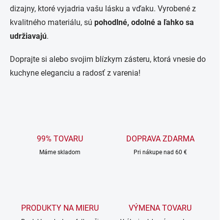
y
dizajny, ktoré vyjadria vašu lásku a vďaku. Vyrobené z
v
ý
kvalitného materiálu, sú
pohodlné, odolné a ľahko sa
p
udržiavajú
.
i
s
u
Doprajte si alebo svojim blízkym zásteru, ktorá vnesie do
kuchyne eleganciu a radosť z varenia!
99% TOVARU
DOPRAVA ZDARMA
Máme skladom
Pri nákupe nad 60 €
PRODUKTY NA MIERU
VÝMENA TOVARU