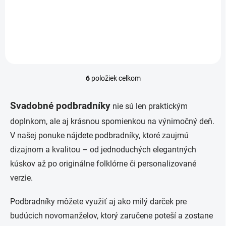
srdiečkami.
pre ženícha a nevestu s
kvetmi.
6
položiek celkom
O
v
l
Svadobné podbradníky
nie sú len praktickým
á
d
doplnkom, ale aj krásnou spomienkou na výnimočný deň.
a
V našej ponuke nájdete podbradníky, ktoré zaujmú
c
i
dizajnom a kvalitou – od jednoduchých elegantných
e
kúskov až po originálne folklórne či personalizované
p
verzie.
r
v
k
Podbradníky môžete využiť aj ako milý darček pre
y
budúcich novomanželov, ktorý zaručene poteší a zostane
v