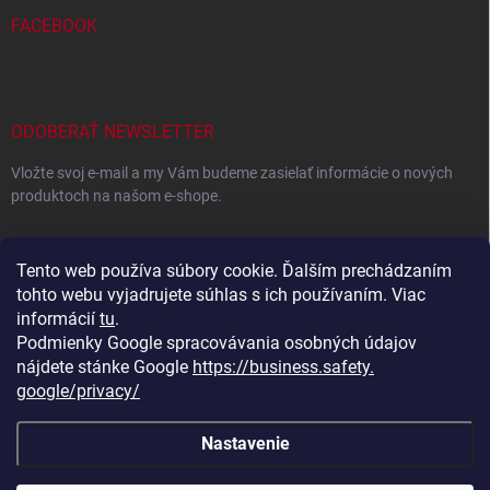
FACEBOOK
ODOBERAŤ NEWSLETTER
Vložte svoj e-mail a my Vám budeme zasielať informácie o nových
produktoch na našom e-shope.
EMAIL
Tento web používa súbory cookie. Ďalším prechádzaním
tohto webu vyjadrujete súhlas s ich používaním. Viac
informácií
tu
.
Podmienky Google spracovávania osobných údajov
Vložením e-mailu súhlasíte s
podmienkami ochrany osobných
údajov
nájdete stánke Google
https://business.safety.
google/privacy/
Prihlásiť sa
Nastavenie