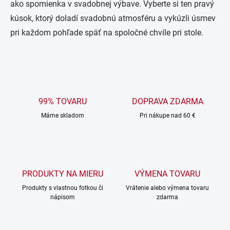
ý
ako spomienka v svadobnej výbave. Vyberte si ten pravý
p
kúsok, ktorý doladí svadobnú atmosféru a vykúzli úsmev
i
s
pri každom pohľade späť na spoločné chvíle pri stole.
u
99% TOVARU
DOPRAVA ZDARMA
Máme skladom
Pri nákupe nad 60 €
PRODUKTY NA MIERU
VÝMENA TOVARU
Produkty s vlastnou fotkou či
Vrátenie alebo výmena tovaru
nápisom
zdarma