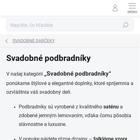
Prejsť
na
obsah
Hľadať
SVADOBNÉ DARČEKY
Svadobné podbradníky
„Svadobné podbradníky“
V našej kategórii
ponúkame štýlové a elegantné doplnky, ktoré spríjemnia a
ozvláštnia váš svadobný deň.
Podbradníky sú vyrobené z kvalitného
saténu
a
zdobené jemným lemovaním, vďaka čomu pôsobia
slávnostne a luxusne.
V ponuke nájdete rôzne dizajny –
folklórne vzory
,