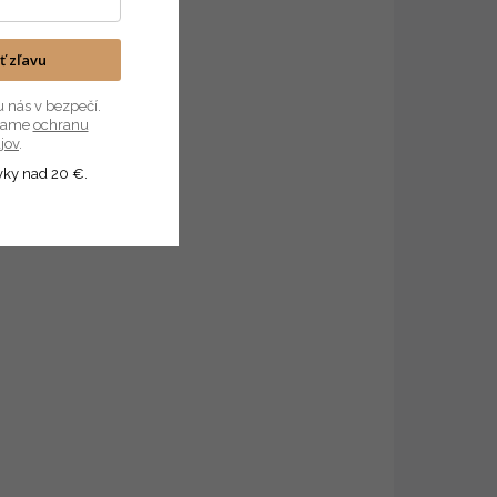
€16,50
€13,41 bez DPH
etail
ať zľavu
Detail
u nás v bezpečí.
úvame
ochranu
jov
.
vky nad 20 €.
NOVINKA