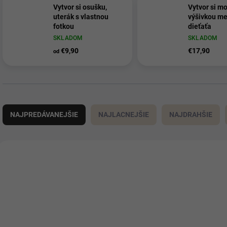
Vytvor si osušku,
Vytvor si mo
uterák s vlastnou
výšivkou m
fotkou
dieťaťa
SKLADOM
SKLADOM
€9,90
€17,90
od
R
a
NAJPREDÁVANEJŠIE
NAJLACNEJŠIE
NAJDRAHŠIE
d
e
n
V
i
ý
TIP
e
p
p
i
r
s
o
p
d
r
u
o