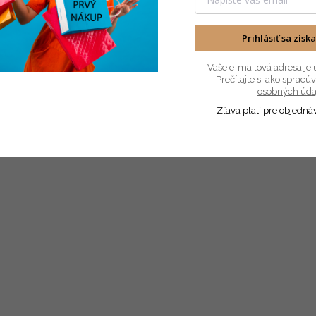
€15,99
€13,41 bez DPH
€13 bez DPH
D
Prihlásiť sa získ
Do košíka
Vaše e-mailová adresa je 
Prečítajte si ako sprac
Vankúš k narodeniu dieťatka s
osobných úda
dizajnom 4 je
Zľava platí pre objedná
personalizovaný vankúš
určený na pamiatku k
narodeniu dieťaťa. Na vankúši
je možné vyšiť meno dieťaťa,
čo pridáva osobný a...
NOVINKA
NOVINKA