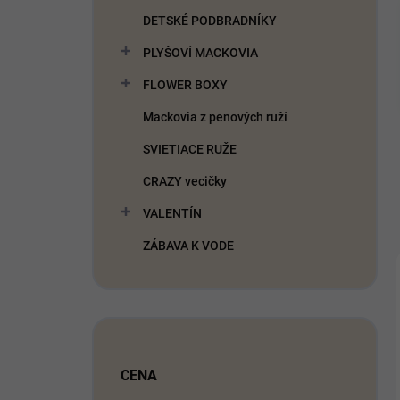
DETSKÉ PODBRADNÍKY
PLYŠOVÍ MACKOVIA
FLOWER BOXY
Mackovia z penových ruží
SVIETIACE RUŽE
CRAZY vecičky
VALENTÍN
ZÁBAVA K VODE
CENA