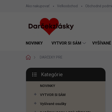
Prejsť
Ako nakupovať
Veľkoobchod
Obchodné podm
na
obsah
NOVINKY
VYTVOR SI SÁM
VYŠÍVANÉ
Domov
DARČEKY PRE
B
Kategórie
o
Preskočiť
č
kategórie
n
NOVINKY
ý
VYTVOR SI SÁM
p
a
Vyšívané osušky
n