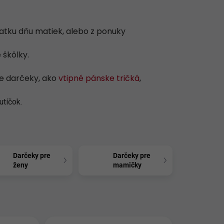
iatku dňu matiek, alebo z ponuky
 škôlky.
ne darčeky, ako
vtipné pánske tričká
,
utíčok.
Darčeky pre
Darčeky pre
ženy
mamičky