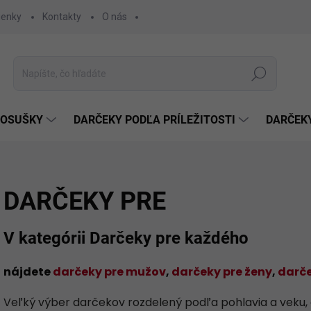
ienky
Kontakty
O nás
Hľadať
 OSUŠKY
DARČEKY PODĽA PRÍLEŽITOSTI
DARČEK
DARČEKY PRE
V kategórii Darčeky pre každého
nájdete
darčeky pre mužov
,
darčeky pre ženy
,
darč
Veľký výber darčekov rozdelený podľa pohlavia a veku, ab