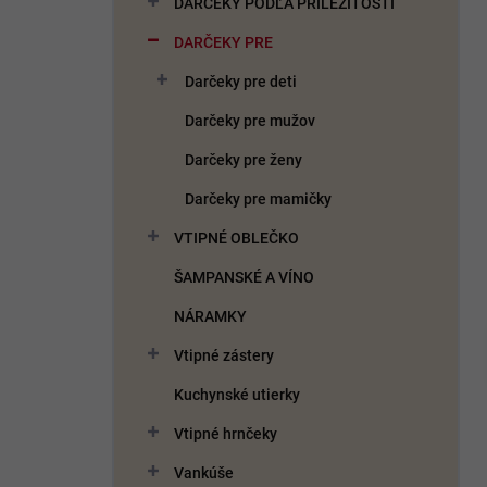
DARČEKY PODĽA PRÍLEŽITOSTI
e
l
DARČEKY PRE
Darčeky pre deti
Darčeky pre mužov
Darčeky pre ženy
Darčeky pre mamičky
VTIPNÉ OBLEČKO
ŠAMPANSKÉ A VÍNO
NÁRAMKY
Vtipné zástery
Kuchynské utierky
Vtipné hrnčeky
Vankúše