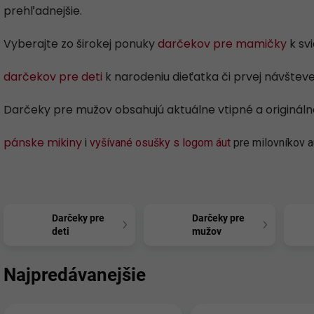
prehľadnejšie.
Vyberajte zo širokej ponuky
darčekov pre mamičky
k sv
darčekov pre deti
k
narodeniu dieťatka či prvej návšteve
Darčeky pre mužov obsahujú aktuálne vtipné a originál
pánske mikiny
i
vyšívané osušky s logom áut
pre milovníkov a
Darčeky pre
Darčeky pre
deti
mužov
Najpredávanejšie