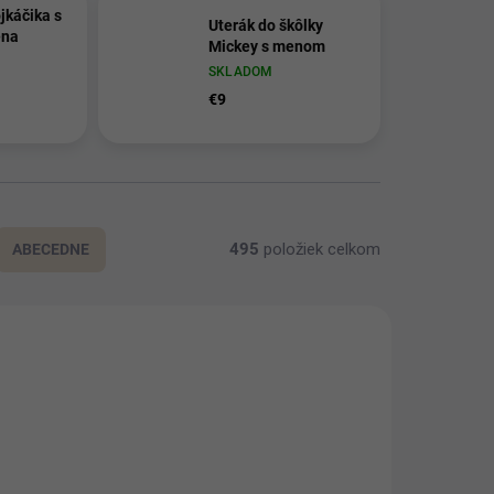
jkáčika s
Uterák do škôlky
ena
Mickey s menom
SKLADOM
€9
495
položiek celkom
ABECEDNE