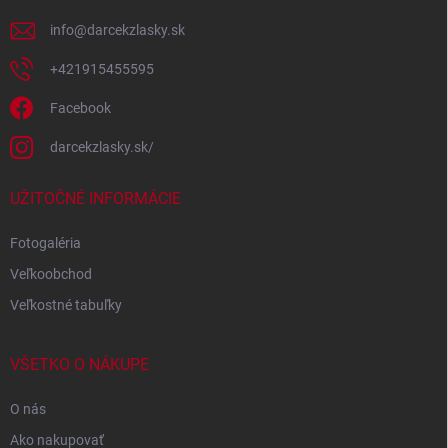
e
info
@
darcekzlasky.sk
+421915455595
Facebook
darcekzlasky.sk/
UŽITOČNÉ INFORMÁCIE
Fotogaléria
Veľkoobchod
Veľkostné tabuľky
VŠETKO O NÁKUPE
O nás
Ako nakupovať