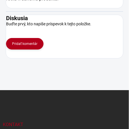
Diskusia
Buďte prvý, kto napíše príspevok k tejto položke.
Pridať komentár
Z
á
p
ä
t
i
KONTAKT