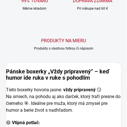
99% TOVARU
DOPRAVA ZDARMA
Máme skladom
Pri nákupe nad 60 €
PRODUKTY NA MIERU
Produkty s vlastnou fotkou či nápisom
Pánske boxerky „Vždy pripravený“ – keď
humor ide ruka v ruke s pohodlím
Tieto boxerky hovoria jasne:
vždy pripravený
😏
Na smiech, na pohodu aj ako darček, ktorý trafí presne do
čierneho 🎯. Ideálne pre muža, ktorý má zmysel pre
humor a berie život s nadhľadom.
😄
Vtipná potlač: