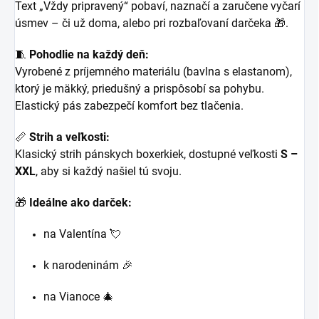
Text „Vždy pripravený“ pobaví, naznačí a zaručene vyčarí
úsmev – či už doma, alebo pri rozbaľovaní darčeka 🎁.
🧵
Pohodlie na každý deň:
Vyrobené z príjemného materiálu (bavlna s elastanom),
ktorý je mäkký, priedušný a prispôsobí sa pohybu.
Elastický pás zabezpečí komfort bez tlačenia.
📏
Strih a veľkosti:
Klasický strih pánskych boxerkiek, dostupné veľkosti
S –
XXL
, aby si každý našiel tú svoju.
🎁
Ideálne ako darček:
na Valentína 💘
k narodeninám 🎉
na Vianoce 🎄