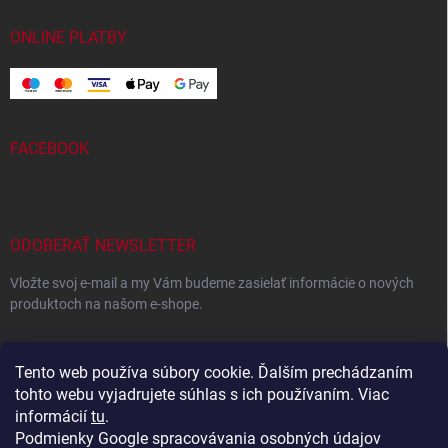
ONLINE PLATBY
FACEBOOK
ODOBERAŤ NEWSLETTER
Vložte svoj e-mail a my Vám budeme zasielať informácie o nových
produktoch na našom e-shope.
EMAIL
Tento web používa súbory cookie. Ďalším prechádzaním
tohto webu vyjadrujete súhlas s ich používaním. Viac
informácií
tu
.
Podmienky Google spracovávania osobných údajov
Vložením e-mailu súhlasíte s
podmienkami ochrany osobných