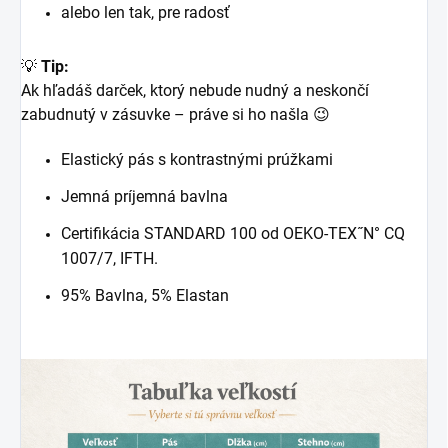
alebo len tak, pre radosť
💡
Tip:
Ak hľadáš darček, ktorý nebude nudný a neskončí
zabudnutý v zásuvke – práve si ho našla 😉
Elastický pás s kontrastnými prúžkami
Jemná príjemná bavlna
Certifikácia STANDARD 100 od OEKO-TEX˝N° CQ
1007/7, IFTH.
95% Bavlna, 5% Elastan