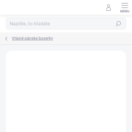
Prejsť
na
obsah
Hľadať
Vtipné pánske boxerky
Podrobnosti hodnotenia
Neohodnotené
ZNAČKA:
DARCEKZLASKY