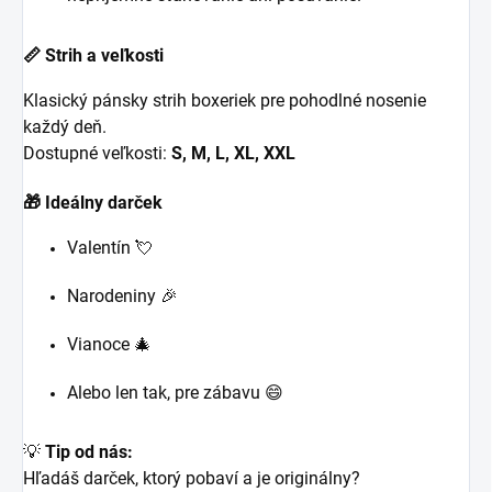
📏 Strih a veľkosti
Klasický pánsky strih boxeriek pre pohodlné nosenie
každý deň.
Dostupné veľkosti:
S, M, L, XL, XXL
🎁 Ideálny darček
Valentín 💘
Narodeniny 🎉
Vianoce 🎄
Alebo len tak, pre zábavu 😄
💡
Tip od nás:
Hľadáš darček, ktorý pobaví a je originálny?