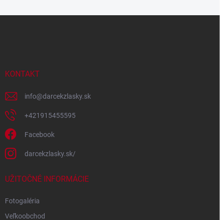
Z
á
p
ä
t
i
KONTAKT
e
info
@
darcekzlasky.sk
+421915455595
Facebook
darcekzlasky.sk/
UŽITOČNÉ INFORMÁCIE
Fotogaléria
Veľkoobchod