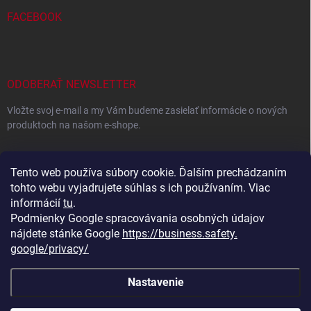
FACEBOOK
ODOBERAŤ NEWSLETTER
Vložte svoj e-mail a my Vám budeme zasielať informácie o nových
produktoch na našom e-shope.
EMAIL
Tento web používa súbory cookie. Ďalším prechádzaním
tohto webu vyjadrujete súhlas s ich používaním. Viac
informácií
tu
.
Podmienky Google spracovávania osobných údajov
Vložením e-mailu súhlasíte s
podmienkami ochrany osobných
údajov
nájdete stánke Google
https://business.safety.
google/privacy/
Prihlásiť sa
Nastavenie