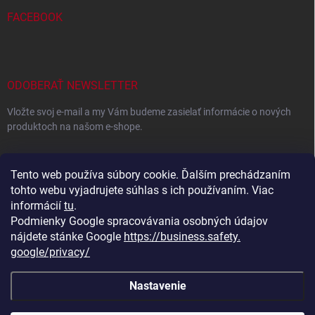
FACEBOOK
ODOBERAŤ NEWSLETTER
Vložte svoj e-mail a my Vám budeme zasielať informácie o nových
produktoch na našom e-shope.
EMAIL
Tento web používa súbory cookie. Ďalším prechádzaním
tohto webu vyjadrujete súhlas s ich používaním. Viac
informácií
tu
.
Podmienky Google spracovávania osobných údajov
Vložením e-mailu súhlasíte s
podmienkami ochrany osobných
údajov
nájdete stánke Google
https://business.safety.
google/privacy/
Prihlásiť sa
Nastavenie