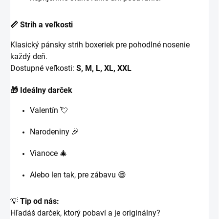
📏 Strih a veľkosti
Klasický pánsky strih boxeriek pre pohodlné nosenie
každý deň.
Dostupné veľkosti:
S, M, L, XL, XXL
🎁 Ideálny darček
Valentín 💘
Narodeniny 🎉
Vianoce 🎄
Alebo len tak, pre zábavu 😄
💡
Tip od nás:
Hľadáš darček, ktorý pobaví a je originálny?