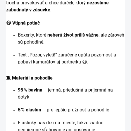
trocha provokovať a chce darček, ktorý
nezostane
zabudnutý v zásuvke
.
😄 Vtipná potlač
Boxerky, ktoré
neberú život príliš vážne
, ale zároveň
sú pohodlné.
Text „Pozor, vyletí!“ zaručene upúta pozornosť a
pobaví kamarátov aj partnerku 😆.
🧵 Materiál a pohodlie
95 % bavlna
– jemná, priedušná a príjemná na
dotyk
5 % elastan
– pre lepšiu pružnosť a pohodlie
Elastický pás drží na mieste, takže žiadne
nepríjemné sťahovanie ani posúvanie.