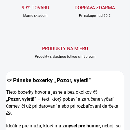
99% TOVARU
DOPRAVA ZDARMA
Máme skladom
Pri nákupe nad 60 €
PRODUKTY NA MIERU
Produkty s vlastnou fotkou či nápisom
🩲 Pánske boxerky „Pozor, vyletí!“
Tieto boxerky hovoria jasne a bez okolkov 😏
„Pozor, vyletí!“
– text, ktorý pobaví a zaručene vyčarí
úsmev, či už pri darovaní alebo pri rozbaľovaní darčeka
🎁.
Ideálne pre muža, ktorý má
zmysel pre humor
, nebojí sa