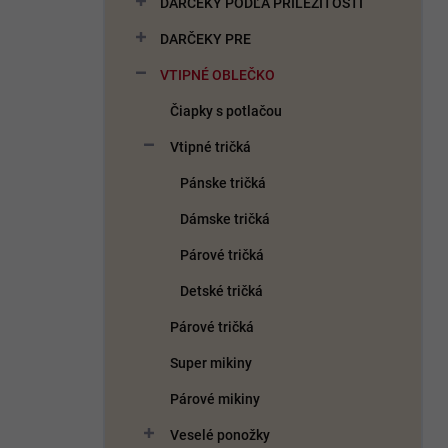
DARČEKY PODĽA PRÍLEŽITOSTI
e
l
DARČEKY PRE
VTIPNÉ OBLEČKO
Čiapky s potlačou
Vtipné tričká
Pánske tričká
Dámske tričká
Párové tričká
Detské tričká
Párové tričká
Super mikiny
Párové mikiny
Veselé ponožky