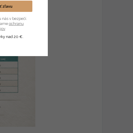
1007/7, IFTH.
ať zľavu
u nás v bezpečí.
úvame
ochranu
jov
.
vky nad 20 €.