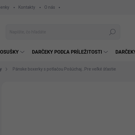
ienky
Kontakty
O nás
Hľadať
 OSUŠKY
DARČEKY PODĽA PRÍLEŽITOSTI
DARČEK
y
Pánske boxerky s potlačou Pošúchaj...Pre veľké šťastie
Neohodnotené
Podrobnosti hodnotenia
ZNAČKA:
DARCEK
€1
€12
Jedn
ZVO
cena
VEĽ