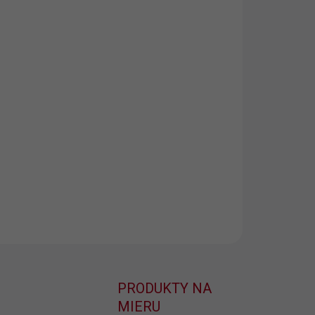
EME DORUČIŤ DO:
ZVOĽTE VARIANT
NOSTI DORUČENIA
−
+
Pridať do košíka
oxerky „Pošúchaj pre veľké šťastie“
🍀 – bavlnené,
odlné a s humorom 😄. Skvelý darček pre muža,
ý miluje šťastie aj smiech!
ILNÉ INFORMÁCIE
OPÝTAŤ SA
PRODUKTY NA
MIERU