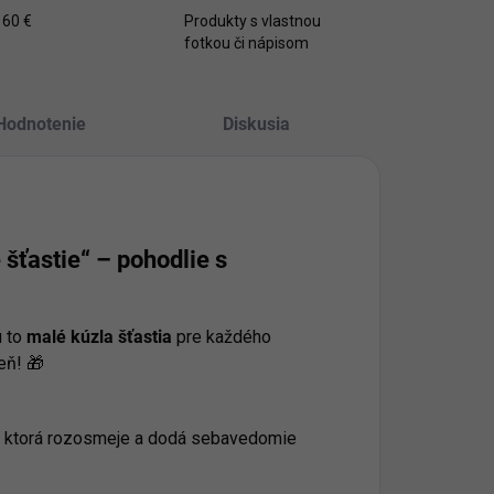
 60 €
Produkty s vlastnou
fotkou či nápisom
Hodnotenie
Diskusia
šťastie“ – pohodlie s
ú to
malé kúzla šťastia
pre každého
eň! 🎁
u, ktorá rozosmeje a dodá sebavedomie