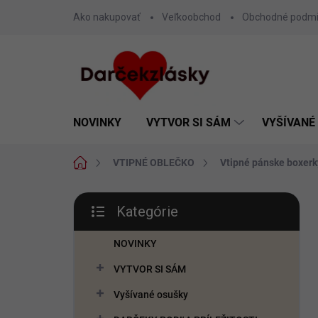
Prejsť
Ako nakupovať
Veľkoobchod
Obchodné podm
na
obsah
NOVINKY
VYTVOR SI SÁM
VYŠÍVANÉ
Domov
VTIPNÉ OBLEČKO
Vtipné pánske boxerk
B
Kategórie
o
Preskočiť
č
kategórie
n
NOVINKY
ý
VYTVOR SI SÁM
p
a
Vyšívané osušky
n