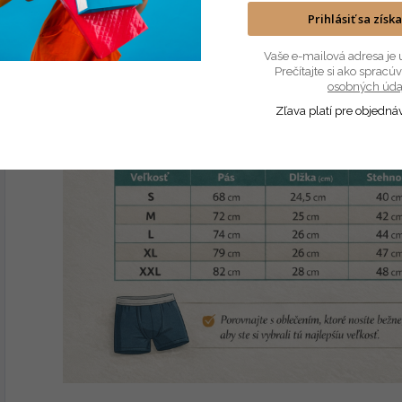
Certifikácia STANDARD 100 od OEKO-TEX˝N° CQ 
Prihlásiť sa získ
95% Bavlna, 5% Elastan
Vaše e-mailová adresa je 
Prečítajte si ako sprac
osobných úda
Zľava platí pre objedná