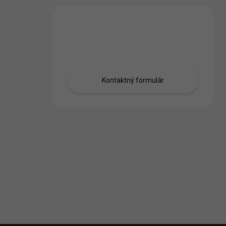
Máte otázku?
Obráťte sa na nás.
Kontaktný formulár