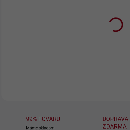
MÔŽ
MOŽ
🩲
B
poh
ktor
DETA
99% TOVARU
DOPRAVA
ZDARMA
Máme skladom