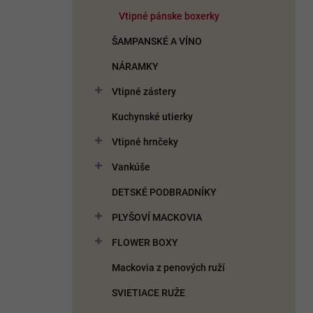
Vtipné pánske boxerky
ŠAMPANSKÉ A VÍNO
NÁRAMKY
Vtipné zástery
Kuchynské utierky
Vtipné hrnčeky
Vankúše
DETSKÉ PODBRADNÍKY
PLYŠOVÍ MACKOVIA
FLOWER BOXY
Mackovia z penových ruží
SVIETIACE RUŽE