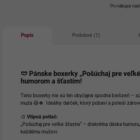
Pri nákupe nad
Popis
Podobné (1)
🩲
Pánske boxerky „Pošúchaj pre veľké 
humorom a šťastím!
Tieto boxerky nie sú len obyčajná spodná bielizeň – s
muža 😄🍀. Ideálny darček, ktorý pobaví a poteší zárov
🎨
Vtipná potlač:
„Pošúchaj pre veľké šťastie“ – diskrétna dávka humor
každému mužovi.