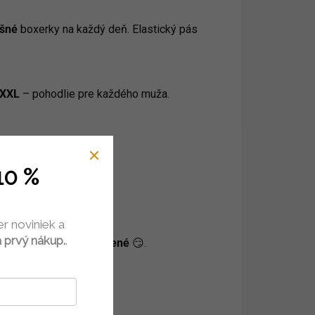
ušné
boxerky na každý deň. Elastický pás
 XXL
– pohodlie pre každého muža.
10 %
len tak 🎉
er noviniek a
 prvý nákup.
.
úsmev a šťastie zaručené
😏.