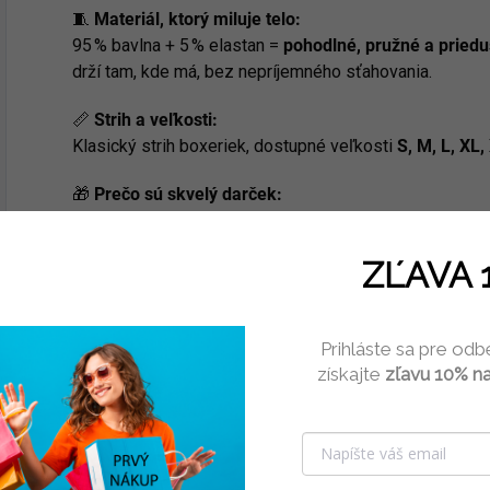
🧵
Materiál, ktorý miluje telo:
95 % bavlna + 5 % elastan =
pohodlné, pružné a pried
drží tam, kde má, bez nepríjemného sťahovania.
📏
Strih a veľkosti:
Klasický strih boxeriek, dostupné veľkosti
S, M, L, XL,
🎁
Prečo sú skvelý darček:
Vtipné a originálne 😄
ZĽAVA 
Ideálne k narodeninám, Valentínu, meninám alebo 
Prihláste sa pre odb
💡
Tip:
získajte
zľavu 10% na
Chceš byť majster darčekov? 🎁 Vyber tieto boxerky –
Elastický pás s kontrastnými prúžkami
Jemná príjemná bavlna