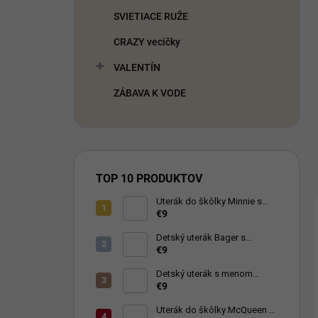
SVIETIACE RUŽE
CRAZY vecičky
VALENTÍN
ZÁBAVA K VODE
TOP 10 PRODUKTOV
Uterák do škôlky Minnie s
menom
€9
Detský uterák Bager s
menom
€9
Detský uterák s menom
Zajačik Bing
€9
Uterák do škôlky McQueen s