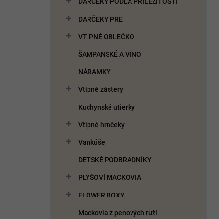
DARČEKY PODĽA PRÍLEŽITOSTI
e
l
DARČEKY PRE
VTIPNÉ OBLEČKO
ŠAMPANSKÉ A VÍNO
NÁRAMKY
Vtipné zástery
Kuchynské utierky
Vtipné hrnčeky
Vankúše
DETSKÉ PODBRADNÍKY
PLYŠOVÍ MACKOVIA
FLOWER BOXY
Mackovia z penových ruží