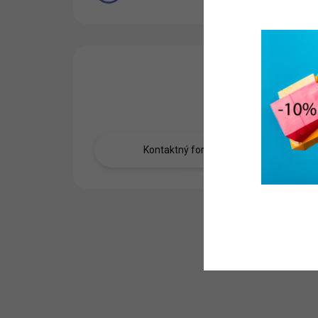
Máte otázku?
Obráťte sa na nás.
Kontaktný formulár