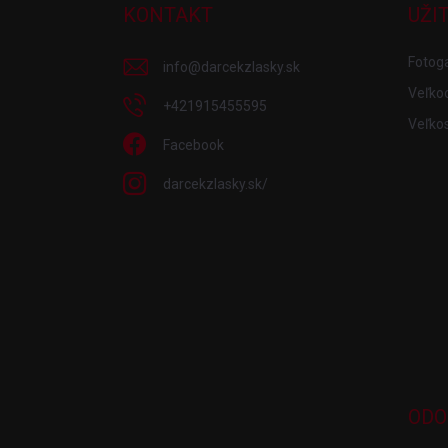
ä
KONTAKT
UŽI
t
i
Fotoga
info
@
darcekzlasky.sk
e
Veľko
+421915455595
Veľkos
Facebook
darcekzlasky.sk/
ODO