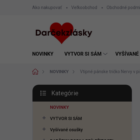
Prejsť
Ako nakupovať
Veľkoobchod
Obchodné podm
na
obsah
NOVINKY
VYTVOR SI SÁM
VYŠÍVANÉ
Domov
NOVINKY
Vtipné pánske tričko Nervy v pi.
B
Kategórie
o
Preskočiť
č
kategórie
n
NOVINKY
ý
VYTVOR SI SÁM
p
a
Vyšívané osušky
n