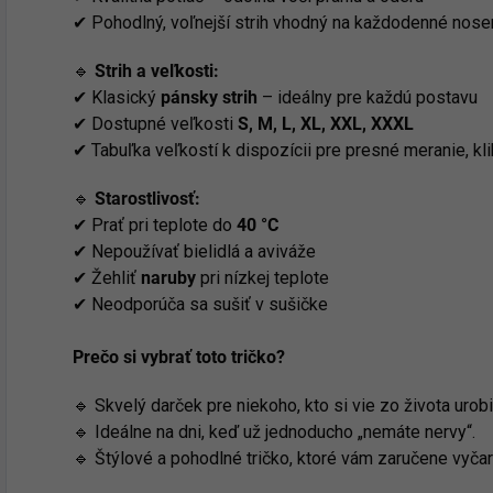
✔ Pohodlný, voľnejší strih vhodný na každodenné nose
🔹
Strih a veľkosti:
✔ Klasický
pánsky strih
– ideálny pre každú postavu
✔ Dostupné veľkosti
S, M, L, XL, XXL, XXXL
✔ Tabuľka veľkostí k dispozícii pre presné meranie, kl
🔹
Starostlivosť:
✔ Prať pri teplote do
40 °C
✔ Nepoužívať bielidlá a aviváže
✔ Žehliť
naruby
pri nízkej teplote
✔ Neodporúča sa sušiť v sušičke
Prečo si vybrať toto tričko?
🔹 Skvelý darček pre niekoho, kto si vie zo života urobi
🔹 Ideálne na dni, keď už jednoducho „nemáte nervy“.
🔹 Štýlové a pohodlné tričko, ktoré vám zaručene vyčar