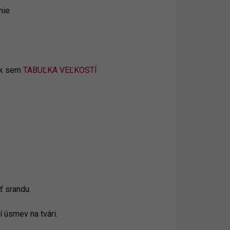
nie
ik sem
TABUĽKA VEĽKOSTÍ
ť srandu.
í úsmev na tvári.