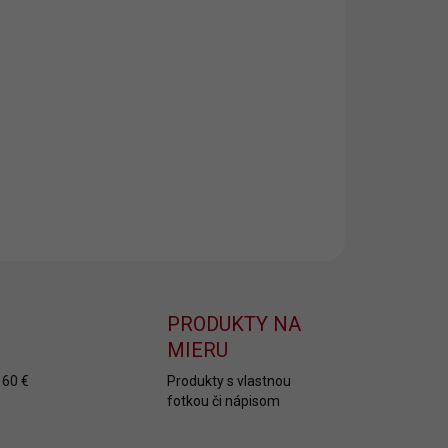
8.2026
NOSTI
UČENIA
−
+
Pridať do košíka
ILNÉ INFORMÁCIE
OPÝTAŤ SA
PRODUKTY NA
MIERU
 60 €
Produkty s vlastnou
fotkou či nápisom