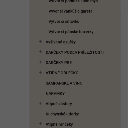
Vytvor si podložku pod myš
Vyvor si vankúš cigareta
Vytvor si šiltovku
Vytvor si pánske boxerky
Vyšívané osušky
DARČEKY PODĽA PRÍLEŽITOSTI
DARČEKY PRE
VTIPNÉ OBLEČKO
ŠAMPANSKÉ A VÍNO
NÁRAMKY
Vtipné zástery
Kuchynské utierky
Vtipné hrnčeky