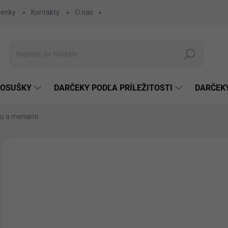
ienky
Kontakty
O nás
Hľadať
 OSUŠKY
DARČEKY PODĽA PRÍLEŽITOSTI
DARČEK
kou a menami
Neohodnotené
Podrobnosti hodnotenia
€
€11
Jedn
SK
cena
MÔŽ
DO: