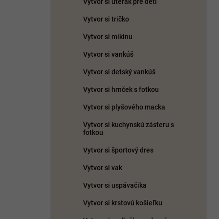
Vytvor si uterák pre deti
e
l
Vytvor si tričko
Vytvor si mikinu
Vytvor si vankúš
Vytvor si detský vankúš
Vytvor si hrnček s fotkou
Vytvor si plyšového macka
Vytvor si kuchynskú zásteru s
fotkou
Vytvor si športový dres
Vytvor si vak
Vytvor si uspávačika
Vytvor si krstovú košieľku