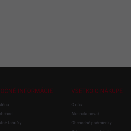
TOČNÉ INFORMÁCIE
VŠETKO O NÁKUPE
léria
O nás
obchod
Ako nakupovať
tné tabuľky
Obchodné podmienky