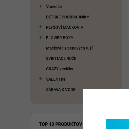
Vankúše
DETSKÉ PODBRADNÍKY
PLYŠOVÍ MACKOVIA
FLOWER BOXY
Mackovia z penových ruží
SVIETIACE RUŽE
CRAZY vecičky
VALENTÍN
ZÁBAVA K VODE
TOP 10 PRODUKTOV