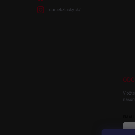
darcekzlasky.sk/
ODO
Vložte
našom
EMAIL