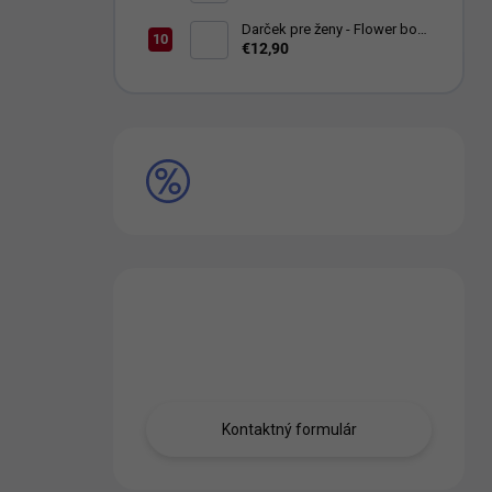
black
Darček pre ženy - Flower box
With love Dark Pink
€12,90
VÝPREDAJ
Máte otázku?
Obráťte sa na nás.
Kontaktný formulár