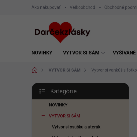
Prejsť
Ako nakupovať
Veľkoobchod
Obchodné podm
na
obsah
NOVINKY
VYTVOR SI SÁM
VYŠÍVANÉ
Domov
VYTVOR SI SÁM
Vytvor si vankúš s fot
B
Kategórie
o
Preskočiť
č
kategórie
n
NOVINKY
ý
VYTVOR SI SÁM
p
a
Vytvor si osušku a uterák
n