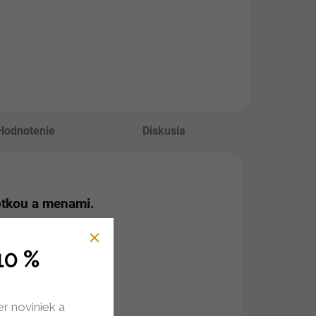
Hodnotenie
Diskusia
otkou a menami.
10 %
er noviniek a