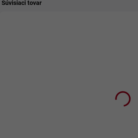
Súvisiaci tovar
SKLADOM
SKLADOM
Vyšívaná
Svietiaci
osuška s
vankúš z
nápisom
mäkkého
Mamičke
plyšu MODRY
€13,90
€12,50
€11,30 bez DPH
€10,16 bez DPH
Detail
Do košíka
Vyšívaná osuška s