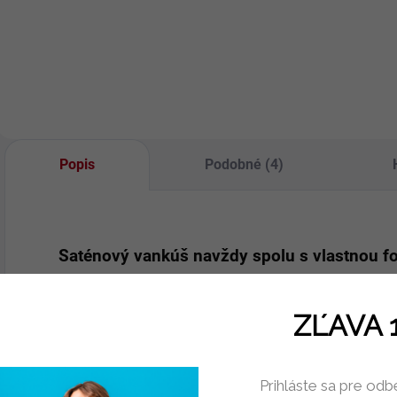
nápisom Mamičke
a srdcom.
Originálny darček
pre mamičku, ktorú
máte tak radi.
Popis
Podobné (4)
Saténový vankúš navždy spolu s vlastnou f
Veľkosť vankúša: 40x40cm
ZĽAVA 
Materiál: 100% satén
Výplň: 100% polyesterové rúno
Prihláste sa pre odb