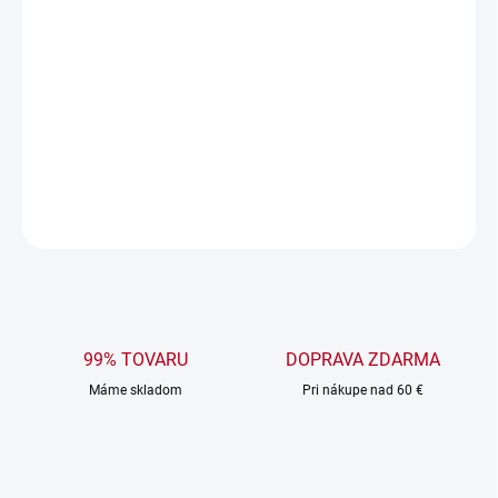
MÔŽEME DORUČIŤ DO:
ZVOĽTE VARIANT
MOŽNOSTI DORUČENIA
−
+
Pridať do košíka
DETAILNÉ INFORMÁCIE
OPÝTAŤ SA
99% TOVARU
DOPRAVA ZDARMA
Máme skladom
Pri nákupe nad 60 €