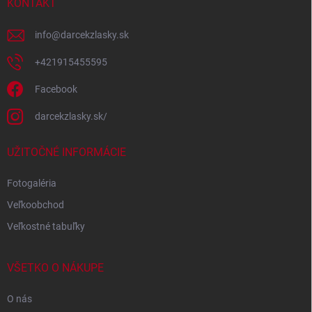
i
KONTAKT
e
info
@
darcekzlasky.sk
+421915455595
Facebook
darcekzlasky.sk/
UŽITOČNÉ INFORMÁCIE
Fotogaléria
Veľkoobchod
Veľkostné tabuľky
VŠETKO O NÁKUPE
O nás