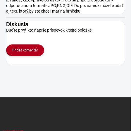
ľavákov /čiže vpravo od uška/. Foto sa pripája k produktu v
odporúčanom formáte JPG,PNG,GIF. Do poznámok môžete udať
aj text, ktorý by ste chceli mať na hrnčeku.
Diskusia
Buďte prvý, kto napíše príspevok k tejto položke.
Pridať komentár
Z
á
p
ä
t