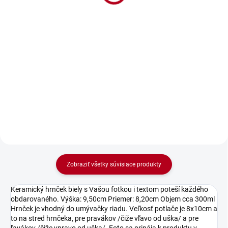
€11,30 bez DPH
€11,30 bez DPH
Detail
Detail
Vyšívaná osuška s pánskym
Vyšívaná osuška s nápisom
menom Marek. Originálny darček
Mamičke a srdcom. Originálny
pre muža.
darček pre mamičku, ktorú máte
tak radi.
Zobraziť všetky súvisiace produkty
Keramický hrnček biely s Vašou fotkou i textom poteší každého
obdarovaného. Výška: 9,50cm Priemer: 8,20cm Objem cca 300ml
Hrnček je vhodný do umývačky riadu. Veľkosť potlače je 8x10cm a
to na stred hrnčeka, pre pravákov /čiže vľavo od uška/ a pre