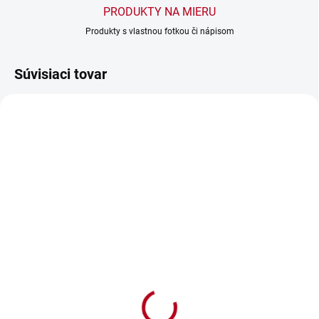
PRODUKTY NA MIERU
Produkty s vlastnou fotkou či nápisom
Súvisiaci tovar
SKLADOM
SKLADOM
Vyšívaná osuška s
Vyšívaná osuška s
menom Marek
nápisom Mamičke
€13,90
€13,90