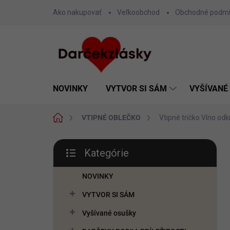
Prejsť
Ako nakupovať
Veľkoobchod
Obchodné podm
na
obsah
NOVINKY
VYTVOR SI SÁM
VYŠÍVANÉ
Domov
VTIPNÉ OBLEČKO
Vtipné tričko Víno od
B
Kategórie
o
Preskočiť
č
kategórie
n
NOVINKY
ý
VYTVOR SI SÁM
p
a
Vyšívané osušky
n