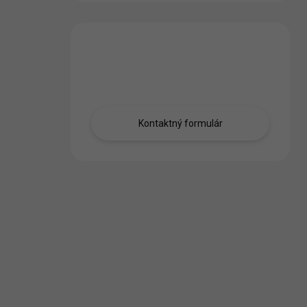
Máte otázku?
Obráťte sa na nás.
Kontaktný formulár