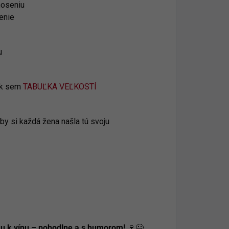
noseniu
enie
u
ik sem
TABUĽKA VEĽKOSTÍ
by si každá žena našla tú svoju
sku k vínu – pohodlne a s humorom!
🍷😃