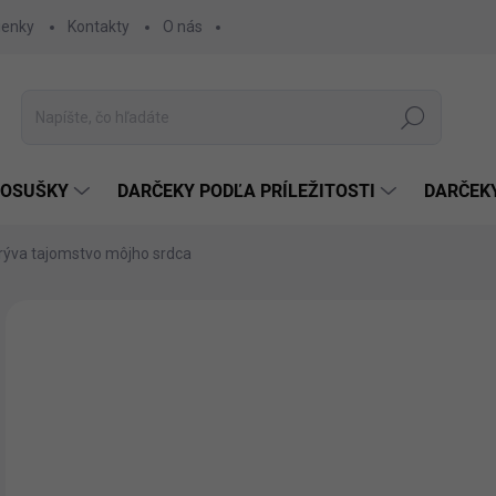
ienky
Kontakty
O nás
Hľadať
 OSUŠKY
DARČEKY PODĽA PRÍLEŽITOSTI
DARČEK
krýva tajomstvo môjho srdca
Neohodnotené
Podrobnosti hodnotenia
€1
€12
Jedn
ZVO
cena