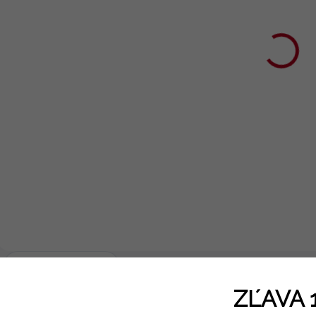
Víno dodáva
odvahu a ja ju
potrebujem
€15,90
€12,93 bez DPH
Detail
Vtipné dámske
tričko „Víno dodáva
odvahu a ja ju
potrebujem“ – pre
všetky, ktoré vedia,
že dobré víno je
najlepší spojenec!
🍷😄 Štýlové,
pohodlné a ideálne
Popis
Podobné (4)
na každú
ZĽAVA 
príležitosť.