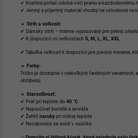
✔ Kvalitná potlač odolná voči praniu a každodennému 
✔ Jemný a príjemný materiál vhodný na celodenné nos
🔹
Strih a veľkosti:
✔ Dámsky strih – mierne vypasovaný pre peknú siluet
✔ K dispozícii vo veľkostiach
S, M, L, XL, XXL
✔ Tabuľka veľkostí k dispozícii pre presné meranie, kl
🔹
Farby:
Tričko je dostupné v niekoľkých farebných variantoch, a
obľúbenú.
🔹
Starostlivosť:
✔ Prať pri teplote do
40 °C
✔ Nepoužívať bielidlá a aviváže
✔ Žehliť
naruby
pri nízkej teplote
✔ Neodporúča sa sušiť v sušičke
✨
Doprajte si štýlový kúsok, ktorý vyjadruje vašu lá