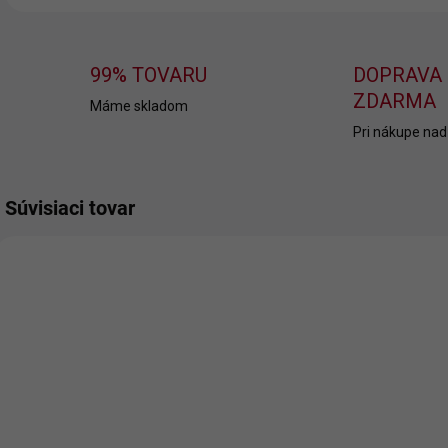
99% TOVARU
DOPRAVA
ZDARMA
Máme skladom
Pri nákupe nad
Súvisiaci tovar
SKLADOM
Vtipné tričko