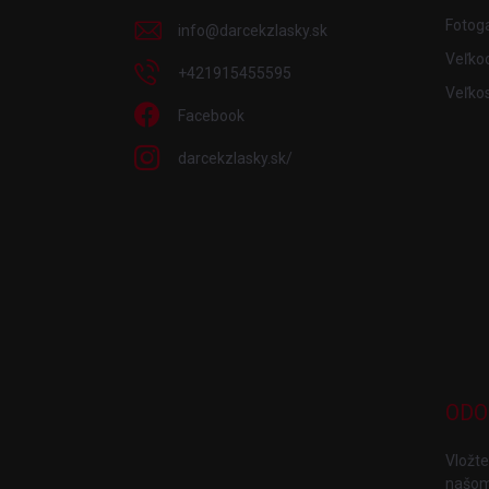
i
Fotoga
info
@
darcekzlasky.sk
e
Veľko
+421915455595
Veľkos
Facebook
darcekzlasky.sk/
ODO
Vložte
našom