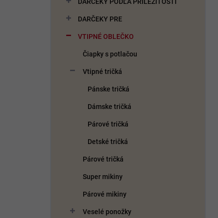
DARČEKY PODĽA PRÍLEŽITOSTI
e
l
DARČEKY PRE
VTIPNÉ OBLEČKO
Čiapky s potlačou
Vtipné tričká
Pánske tričká
Dámske tričká
Párové tričká
Detské tričká
Párové tričká
Super mikiny
Párové mikiny
Veselé ponožky