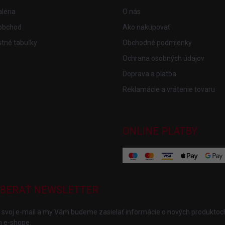
léria
O nás
obchod
Ako nakupovať
tné tabuľky
Obchodné podmienky
Ochrana osobných údajov
Doprava a platba
Reklamácie a vrátenie tovaru
ONLINE PLATBY
BERAŤ NEWSLETTER
 svoj e-mail a my Vám budeme zasielať informácie o nových produktoc
 e-shope.