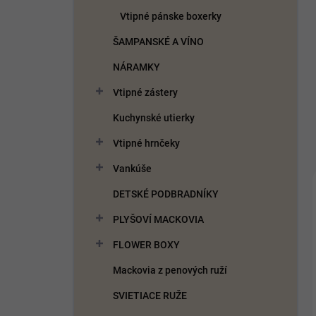
Vtipné pánske boxerky
ŠAMPANSKÉ A VÍNO
NÁRAMKY
Vtipné zástery
Kuchynské utierky
Vtipné hrnčeky
Vankúše
DETSKÉ PODBRADNÍKY
PLYŠOVÍ MACKOVIA
FLOWER BOXY
Mackovia z penových ruží
SVIETIACE RUŽE