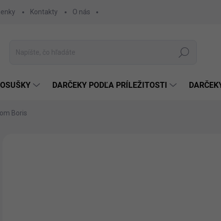
ienky
Kontakty
O nás
Hľadať
 OSUŠKY
DARČEKY PODĽA PRÍLEŽITOSTI
DARČEK
om Boris
Neohodnotené
Podrobnosti hodnotenia
€1
€11
Jedn
ZVO
cena