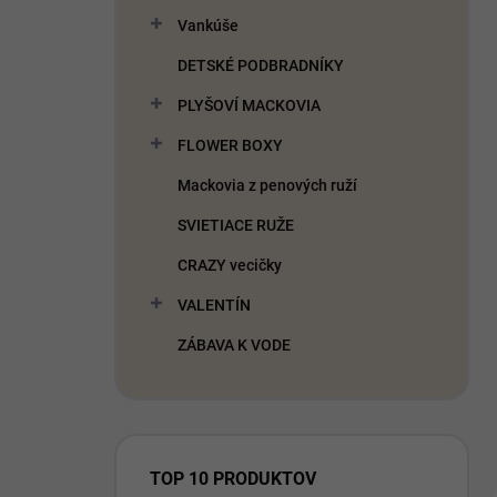
Vankúše
DETSKÉ PODBRADNÍKY
PLYŠOVÍ MACKOVIA
FLOWER BOXY
Mackovia z penových ruží
SVIETIACE RUŽE
CRAZY vecičky
VALENTÍN
ZÁBAVA K VODE
TOP 10 PRODUKTOV