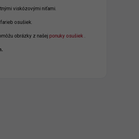
itnými viskózovými niťami.
farieb osušiek.
pomôžu obrázky z našej
ponuky osušiek
.
m.