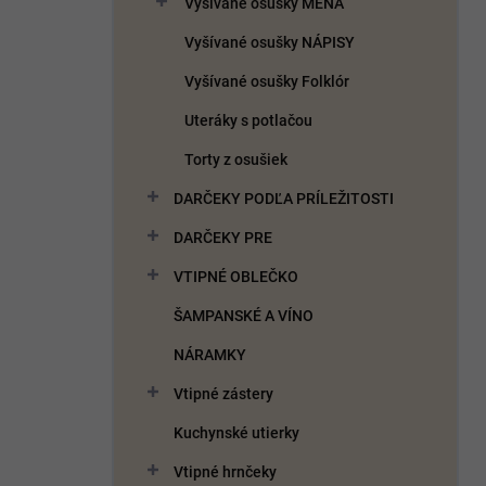
Vyšívané osušky MENÁ
e
l
Vyšívané osušky NÁPISY
Vyšívané osušky Folklór
Uteráky s potlačou
Torty z osušiek
DARČEKY PODĽA PRÍLEŽITOSTI
DARČEKY PRE
VTIPNÉ OBLEČKO
ŠAMPANSKÉ A VÍNO
NÁRAMKY
Vtipné zástery
Kuchynské utierky
Vtipné hrnčeky