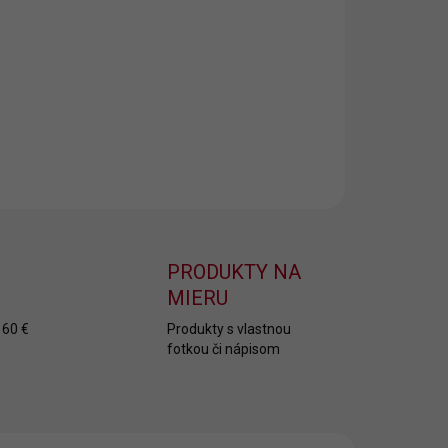
ívaná osuška
s pánskym menom Boris. Daruj
vanú osušku, ktorá poteší.
ILNÉ INFORMÁCIE
OPÝTAŤ SA
PRODUKTY NA
MIERU
 60 €
Produkty s vlastnou
fotkou či nápisom