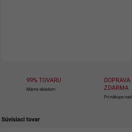
Vyš
vyší
DETA
99% TOVARU
DOPRAVA
ZDARMA
Máme skladom
Pri nákupe nad
Súvisiaci tovar