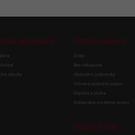
TOČNÉ INFORMÁCIE
VŠETKO O NÁKUPE
léria
O nás
obchod
Ako nakupovať
tné tabuľky
Obchodné podmienky
Ochrana osobných údajov
Doprava a platba
Reklamácie a vrátenie tovaru
ONLINE PLATBY