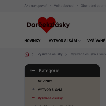
Prejsť
Ako nakupovať
Veľkoobchod
Obchodné podm
na
obsah
NOVINKY
VYTVOR SI SÁM
VYŠÍVANÉ
Domov
Vyšívané osušky
Vyšívaná osuška s men
B
Kategórie
o
Preskočiť
č
kategórie
n
NOVINKY
ý
VYTVOR SI SÁM
p
a
Vyšívané osušky
n