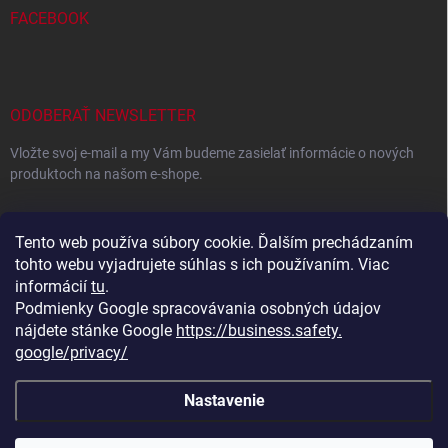
FACEBOOK
ODOBERAŤ NEWSLETTER
Vložte svoj e-mail a my Vám budeme zasielať informácie o nových
produktoch na našom e-shope.
EMAIL
Tento web používa súbory cookie. Ďalším prechádzaním
tohto webu vyjadrujete súhlas s ich používaním. Viac
informácií
tu
.
Podmienky Google spracovávania osobných údajov
Vložením e-mailu súhlasíte s
podmienkami ochrany osobných
údajov
nájdete stánke Google
https://business.safety.
google/privacy/
Prihlásiť sa
Nastavenie