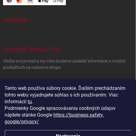
FACEBOOK
ODOBERAŤ NEWSLETTER
Vložte svoj e-mail a my Vám budeme zasielať informácie o nových
produktoch na našom e-shope.
EMAIL
Tento web používa súbory cookie. Ďalším prechádzaním
tohto webu vyjadrujete súhlas s ich používaním. Viac
informácií
tu
.
Podmienky Google spracovávania osobných údajov
Vložením e-mailu súhlasíte s
podmienkami ochrany osobných
údajov
nájdete stánke Google
https://business.safety.
google/privacy/
Prihlásiť sa