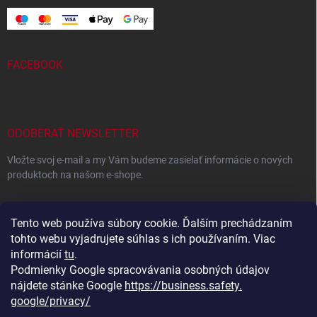
FACEBOOK
ODOBERAŤ NEWSLETTER
Vložte svoj e-mail a my Vám budeme zasielať informácie o nových
produktoch na našom e-shope.
EMAIL
Tento web používa súbory cookie. Ďalším prechádzaním
tohto webu vyjadrujete súhlas s ich používaním. Viac
informácií
tu
.
Podmienky Google spracovávania osobných údajov
Vložením e-mailu súhlasíte s
podmienkami ochrany osobných
údajov
nájdete stánke Google
https://business.safety.
google/privacy/
Prihlásiť sa