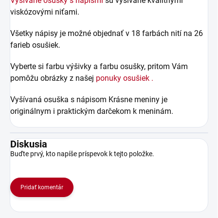
Vyšívané osušky s nápismi
sú vyšívané kvalitnými
viskózovými niťami.
Všetky nápisy je možné objednať v 18 farbách nití na 26
farieb osušiek.
Vyberte si farbu výšivky a farbu osušky, pritom Vám
pomôžu obrázky z našej
ponuky osušiek .
Vyšívaná osuška s nápisom Krásne meniny je
originálnym i praktickým darčekom
k meninám.
Diskusia
Buďte prvý, kto napíše príspevok k tejto položke.
Pridať komentár