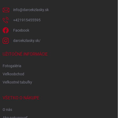
e
info
@
darcekzlasky.sk
+421915455595
Facebook
darcekzlasky.sk/
UŽITOČNÉ INFORMÁCIE
Fotogaléria
Veľkoobchod
Veľkostné tabuľky
VŠETKO O NÁKUPE
O nás
Ako nakupovať