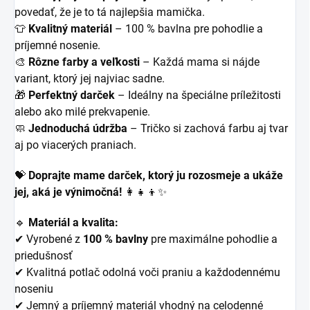
povedať, že je to tá najlepšia mamička.
👕
Kvalitný materiál
– 100 % bavlna pre pohodlie a
príjemné nosenie.
🎨
Rôzne farby a veľkosti
– Každá mama si nájde
variant, ktorý jej najviac sadne.
🎁
Perfektný darček
– Ideálny na špeciálne príležitosti
alebo ako milé prekvapenie.
🧼
Jednoduchá údržba
– Tričko si zachová farbu aj tvar
aj po viacerých praniach.
💝
Doprajte mame darček, ktorý ju rozosmeje a ukáže
jej, aká je výnimočná!
👩‍👧‍👦✨
🔹
Materiál a kvalita:
✔ Vyrobené z
100 % bavlny
pre maximálne pohodlie a
priedušnosť
✔ Kvalitná potlač odolná voči praniu a každodennému
noseniu
✔ Jemný a príjemný materiál vhodný na celodenné