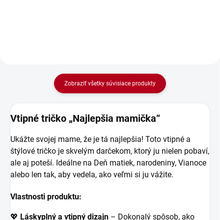
kuchyne a rodiny. Vyšívaná
všetky mamičky. Vtipná zástera
ľanová zástera „Najlepšia
„Všetko chutí lepšie, keď varí
mamička“ – Lebo každá mama
mama“ – Pretože mamine...
je...
Zobraziť všetky súvisiace produkty
Vtipné tričko „Najlepšia mamička“
Ukážte svojej mame, že je tá najlepšia! Toto vtipné a
štýlové tričko je skvelým darčekom, ktorý ju nielen pobaví,
ale aj poteší. Ideálne na Deň matiek, narodeniny, Vianoce
alebo len tak, aby vedela, ako veľmi si ju vážite.
Vlastnosti produktu:
💖
Láskyplný a vtipný dizajn
– Dokonalý spôsob, ako