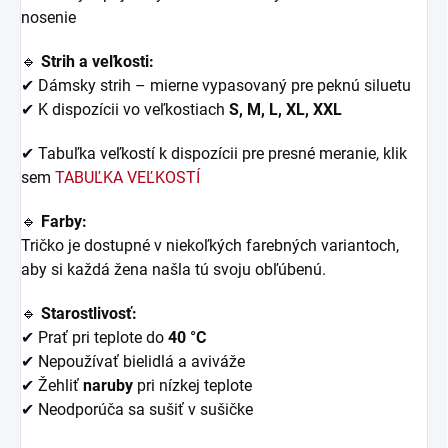
nosenie
🔹
Strih a veľkosti:
✔ Dámsky strih – mierne vypasovaný pre peknú siluetu
✔ K dispozícii vo veľkostiach
S, M, L, XL, XXL
✔ Tabuľka veľkostí k dispozícii pre presné meranie, klik
sem
TABUĽKA VEĽKOSTÍ
🔹
Farby:
Tričko je dostupné v niekoľkých farebných variantoch,
aby si každá žena našla tú svoju obľúbenú.
🔹
Starostlivosť:
✔ Prať pri teplote do
40 °C
✔ Nepoužívať bielidlá a aviváže
✔ Žehliť
naruby
pri nízkej teplote
✔ Neodporúča sa sušiť v sušičke