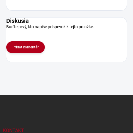
Diskusia
Buďte prvý, kto napíše príspevok k tejto položke.
Pridať komentár
Z
á
p
ä
t
i
KONTAKT