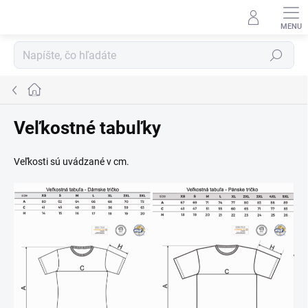
Prejsť
na
obsah
Hľadať
Domov
Veľkostné tabuľky
Veľkosti sú uvádzané v cm.