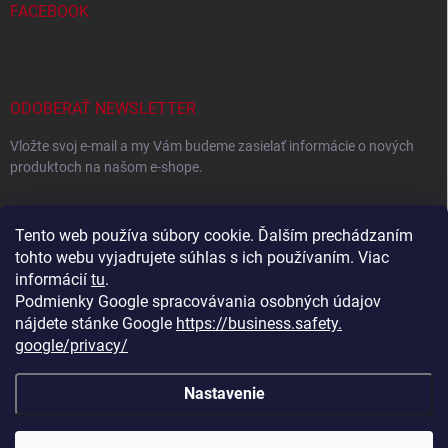
FACEBOOK
ODOBERAŤ NEWSLETTER
Vložte svoj e-mail a my Vám budeme zasielať informácie o nových
produktoch na našom e-shope.
EMAIL
Tento web používa súbory cookie. Ďalším prechádzaním
tohto webu vyjadrujete súhlas s ich používaním. Viac
informácií
tu
.
Podmienky Google spracovávania osobných údajov
Vložením e-mailu súhlasíte s
podmienkami ochrany osobných
údajov
nájdete stánke Google
https://business.safety.
google/privacy/
Prihlásiť sa
Nastavenie