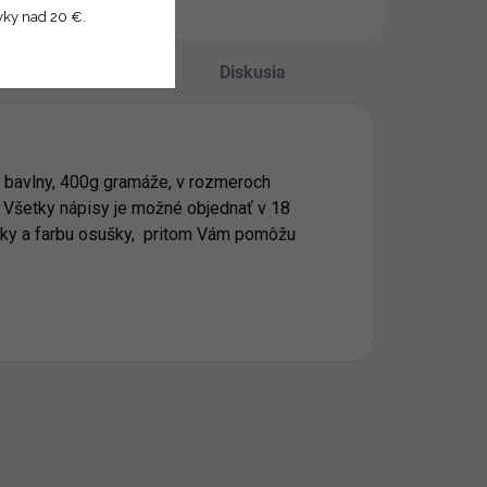
vky nad 20 €.
Hodnotenie
Diskusia
 bavlny, 400g gramáže, v rozmeroch
 Všetky nápisy je možné objednať v 18
šivky a farbu osušky, pritom Vám pomôžu