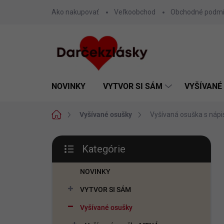
Prejsť
Ako nakupovať
Veľkoobchod
Obchodné podm
na
obsah
NOVINKY
VYTVOR SI SÁM
VYŠÍVANÉ
Domov
Vyšívané osušky
Vyšívaná osuška s náp
B
Kategórie
o
Preskočiť
č
kategórie
n
NOVINKY
ý
VYTVOR SI SÁM
p
a
Vyšívané osušky
n