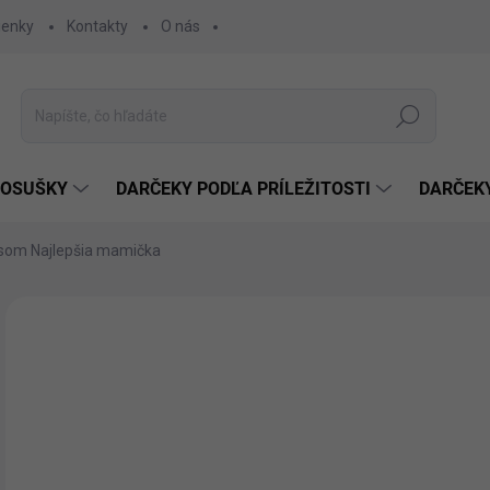
ienky
Kontakty
O nás
Hľadať
 OSUŠKY
DARČEKY PODĽA PRÍLEŽITOSTI
DARČEK
isom Najlepšia mamička
Neohodnotené
Podrobnosti hodnotenia
€1
€11
Jedn
ZVO
cena