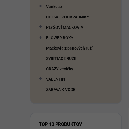
Vankúše
DETSKÉ PODBRADNÍKY
PLYŠOVÍ MACKOVIA
FLOWER BOXY
Mackovia z penových ruží
SVIETIACE RUŽE
CRAZY vecičky
VALENTÍN
ZÁBAVA K VODE
TOP 10 PRODUKTOV