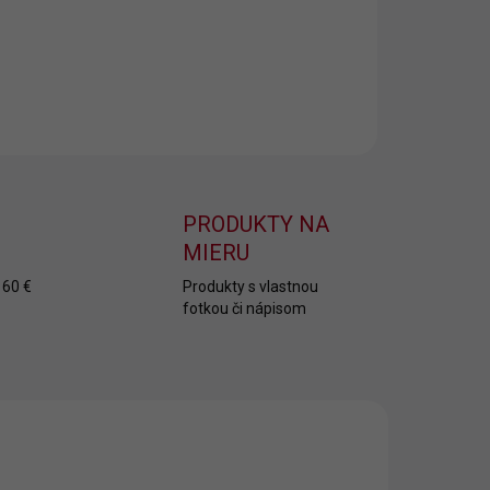
ILNÉ INFORMÁCIE
OPÝTAŤ SA
PRODUKTY NA
MIERU
 60 €
Produkty s vlastnou
fotkou či nápisom
INKA