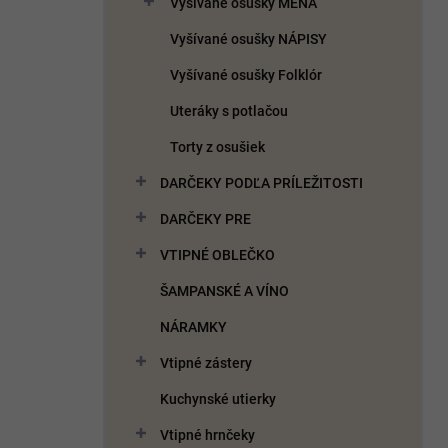
Vyšívané osušky MENÁ
e
l
Vyšívané osušky NÁPISY
Vyšívané osušky Folklór
Uteráky s potlačou
Torty z osušiek
DARČEKY PODĽA PRÍLEŽITOSTI
DARČEKY PRE
VTIPNÉ OBLEČKO
ŠAMPANSKÉ A VÍNO
NÁRAMKY
Vtipné zástery
Kuchynské utierky
Vtipné hrnčeky