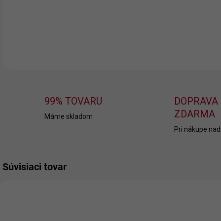
DETA
99% TOVARU
DOPRAVA
ZDARMA
Máme skladom
Pri nákupe nad
Súvisiaci tovar
TIP
NOV
TIP