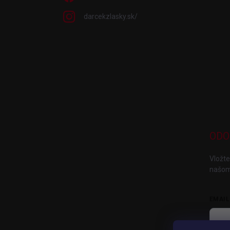
darcekzlasky.sk/
ODO
Vložte
našom
EMAIL