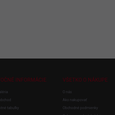
TOČNÉ INFORMÁCIE
VŠETKO O NÁKUPE
léria
O nás
obchod
Ako nakupovať
tné tabuľky
Obchodné podmienky