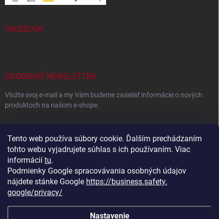
FACEBOOK
ODOBERAŤ NEWSLETTER
Vložte svoj e-mail a my Vám budeme zasielať informácie o nových
produktoch na našom e-shope.
EMAIL
Tento web používa súbory cookie. Ďalším prechádzaním
tohto webu vyjadrujete súhlas s ich používaním. Viac
informácií
tu
.
Podmienky Google spracovávania osobných údajov
Vložením e-mailu súhlasíte s
podmienkami ochrany osobných
údajov
nájdete stánke Google
https://business.safety.
google/privacy/
Prihlásiť sa
Nastavenie