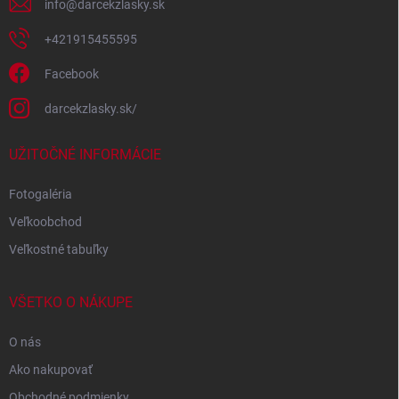
info
@
darcekzlasky.sk
+421915455595
Facebook
darcekzlasky.sk/
UŽITOČNÉ INFORMÁCIE
Fotogaléria
Veľkoobchod
Veľkostné tabuľky
VŠETKO O NÁKUPE
O nás
Ako nakupovať
Obchodné podmienky