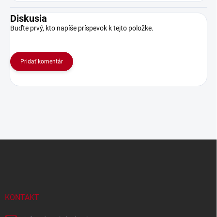
Diskusia
Buďte prvý, kto napíše príspevok k tejto položke.
Pridať komentár
Z
á
p
ä
t
i
KONTAKT
e