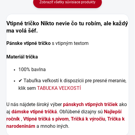
Zobraziť všetky súvisiace produkty
Vtipné tričko Nikto nevie čo tu robím, ale každý
ma volá šéf.
Pánske vtipné tričko
s vtipným textom
Materiál trička
100% bavlna
✔ Tabuľka veľkostí k dispozícii pre presné meranie,
klik sem
TABUĽKA VEĽKOSTÍ
U nás nájdete široký výber
pánskych vtipných tričiek
ako
aj
dámske vtipné tričká
. Obľúbené dizajny sú
Najlepší
ročník
,
Vtipné tričká s pivom
,
Tričká k výročiu
,
Trička k
narodeninám
a mnoho iných.