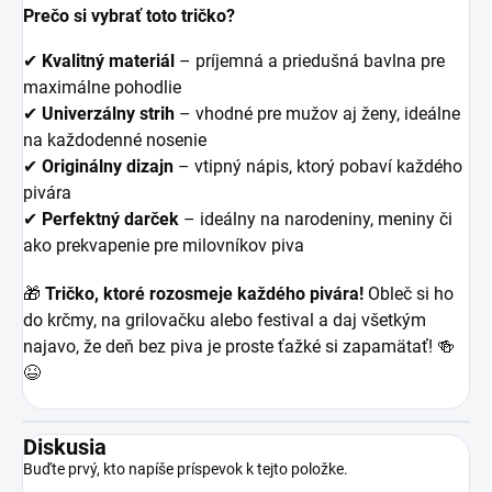
Prečo si vybrať toto tričko?
✔
Kvalitný materiál
– príjemná a priedušná bavlna pre
maximálne pohodlie
✔
Univerzálny strih
– vhodné pre mužov aj ženy, ideálne
na každodenné nosenie
✔
Originálny dizajn
– vtipný nápis, ktorý pobaví každého
pivára
✔
Perfektný darček
– ideálny na narodeniny, meniny či
ako prekvapenie pre milovníkov piva
🎁
Tričko, ktoré rozosmeje každého pivára!
Obleč si ho
do krčmy, na grilovačku alebo festival a daj všetkým
najavo, že deň bez piva je proste ťažké si zapamätať! 🍻
😆
Diskusia
Buďte prvý, kto napíše príspevok k tejto položke.