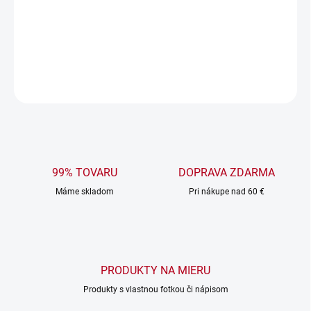
Perfektné
tričko
pre milovníkov piva, ktorí vedia, že dobrý
humor ide ruka v ruke s dobrým pivom! 🎁🍻
DETAILNÉ INFORMÁCIE
OPÝTAŤ SA
99% TOVARU
DOPRAVA ZDARMA
Máme skladom
Pri nákupe nad 60 €
PRODUKTY NA MIERU
Produkty s vlastnou fotkou či nápisom