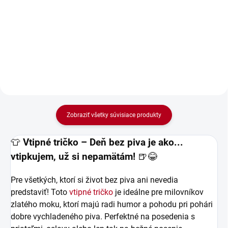
varenie, grilovanie či degustácia
Zástera „Pobozkaj kuchára a
piva? S touto vtipnou zásterou
dones mu pivo“ – jasné pravidlá
bude hneď jasné, kto je tu pivný
pre každého šéfkuchára!
majster! Perfektný darček pre
Perfektný darček pre mužov, ktorí
každého...
milujú varenie, humor a dobré
pivo.
Zobraziť všetky súvisiace produkty
👕
Vtipné tričko – Deň bez piva je ako...
vtipkujem, už si nepamätám!
🍺😂
Pre všetkých, ktorí si život bez piva ani nevedia
predstaviť! Toto
vtipné tričko
je ideálne pre milovníkov
zlatého moku, ktorí majú radi humor a pohodu pri pohári
dobre vychladeného piva. Perfektné na posedenia s