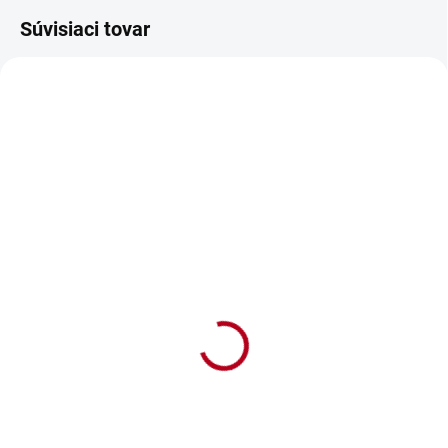
Súvisiaci tovar
SKLADOM
SKLADOM
Zástera Pivár
Zástera Pobozkaj
kuchára a dones mu pivo
€9
€9,90
€7,32 bez DPH
€8,05 bez DPH
Do košíka
Do košíka
Zástera pre pravého pivára –