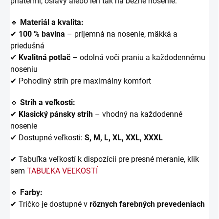
priateľmi, oslavy alebo len tak na bežné nosenie.
🔹
Materiál a kvalita:
✔
100 % bavlna
– príjemná na nosenie, mäkká a
priedušná
✔
Kvalitná potlač
– odolná voči praniu a každodennému
noseniu
✔ Pohodlný strih pre maximálny komfort
🔹
Strih a veľkosti:
✔
Klasický pánsky strih
– vhodný na každodenné
nosenie
✔ Dostupné veľkosti:
S, M, L, XL, XXL, XXXL
✔ Tabuľka veľkostí k dispozícii pre presné meranie, klik
sem
TABUĽKA VEĽKOSTÍ
🔹
Farby:
✔ Tričko je dostupné v
rôznych farebných prevedeniach