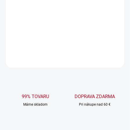
DORUČENIA
−
+
Pridať do košíka
Jedinečná čierna čiapka s potlačou Mr.
DETAILNÉ INFORMÁCIE
OPÝTAŤ SA
99% TOVARU
DOPRAVA ZDARMA
Máme skladom
Pri nákupe nad 60 €