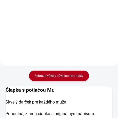
Do košíka
Do košíka
Darček pre páry, set čiernych
čiapok s nápismi Mr. a Mrs. Dve
čiapky, jeden vzťah a nekonečné
debaty o tom, kto mal pravdu! Set
"Mr. & Mrs." vás udrží v teple – aj
keď...
Zobraziť všetky súvisiace produkty
Čiapka s potlačou Mr.
Skvelý darček pre každého muža.
Pohodlná, zimná čiapka s originálnym nápisom.