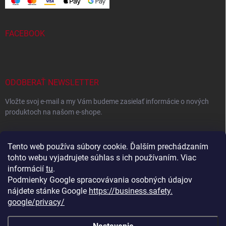
FACEBOOK
ODOBERAŤ NEWSLETTER
Vložte svoj e-mail a my Vám budeme zasielať informácie o nových
produktoch na našom e-shope.
EMAIL
Tento web používa súbory cookie. Ďalším prechádzaním
tohto webu vyjadrujete súhlas s ich používaním. Viac
informácií
tu
.
Podmienky Google spracovávania osobných údajov
Vložením e-mailu súhlasíte s
podmienkami ochrany osobných
údajov
nájdete stánke Google
https://business.safety.
google/privacy/
Prihlásiť sa