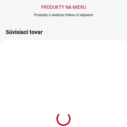
PRODUKTY NA MIERU
Produkty s vlastnou fotkou či nápisom
Súvisiaci tovar
SKLADOM
SKLADOM
Čiapky pre páry Mr. Mrs.
Vankúš Mr.Right
€19,90
€12
€16,18 bez DPH
€9,76 bez DPH