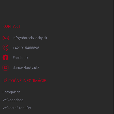
á
p
ä
t
i
KONTAKT
e
info
@
darcekzlasky.sk
+421915455595
Facebook
darcekzlasky.sk/
UŽITOČNÉ INFORMÁCIE
Fotogaléria
Veľkoobchod
Veľkostné tabuľky