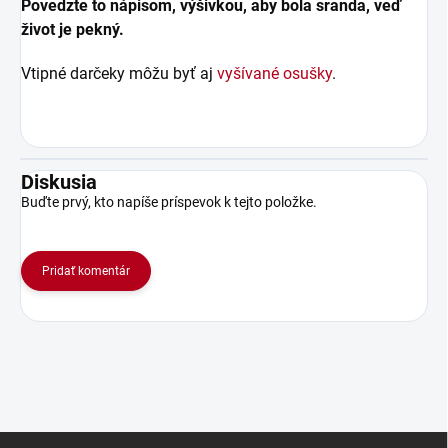
Povedzte to nápisom, výšivkou, aby bola sranda, veď
život je pekný.
Vtipné darčeky môžu byť aj
vyšívané osušky
.
Diskusia
Buďte prvý, kto napíše príspevok k tejto položke.
Pridať komentár
Z