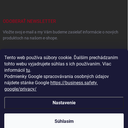
ODOBERAŤ NEWSLETTER
Vložte svoj e-mail a my Vám budeme zasielať informácie o nových
produktoch na našom e-shope.
EMAIL
Tento web používa súbory cookie. Ďalším prechádzaním
tohto webu vyjadrujete súhlas s ich používaním. Viac
informácií
tu
.
Podmienky Google spracovávania osobných údajov
Vložením e-mailu súhlasíte s
podmienkami ochrany osobných
údajov
nájdete stánke Google
https://business.safety.
google/privacy/
Prihlásiť sa
Nastavenie
Copyright 2026
Eshop plný darčekov
. Všetky práva vyhradené.
Súhlasím
Vytvoril Shoptet