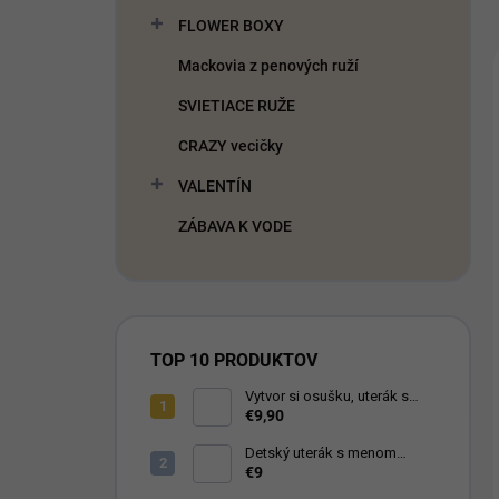
FLOWER BOXY
Mackovia z penových ruží
SVIETIACE RUŽE
CRAZY vecičky
VALENTÍN
ZÁBAVA K VODE
TOP 10 PRODUKTOV
Vytvor si osušku, uterák s
vlastnou fotkou
€9,90
Detský uterák s menom
Zajačik Bing
€9