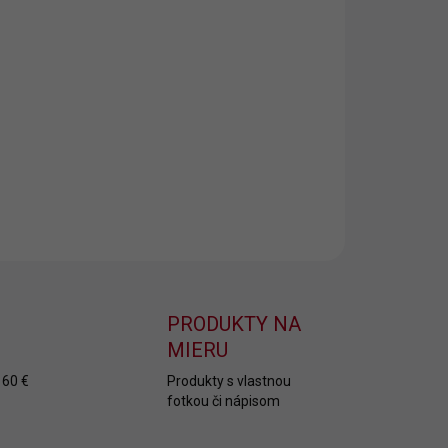
8.2026
NOSTI
UČENIA
−
+
Pridať do košíka
ILNÉ INFORMÁCIE
OPÝTAŤ SA
PRODUKTY NA
MIERU
 60 €
Produkty s vlastnou
fotkou či nápisom