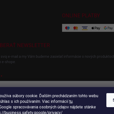
ONLINE PLATBY
BERAŤ NEWSLETTER
 svoj e-mail a my Vám budeme zasielať informácie o nových produktoc
 e-shope.
oužíva súbory cookie. Ďalším prechádzaním tohto webu
ložením e-mailu súhlasíte s
podmienkami ochrany osobných údajov
súhlas s ich používaním. Viac informácií
tu
.
hlásiť sa
oogle spracovávania osobných údajov nájdete stánke
s://business.safety.
google/privacy/