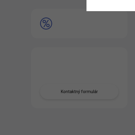
VÝPREDAJ
Máte otázku?
Obráťte sa na nás.
Kontaktný formulár