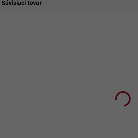
Súvisiaci tovar
SKLADOM
Vyšívaná
osuška s
nápisom
Krásne meniny
€13,90
€11,30 bez DPH
Detail
Vyšívaná osuška s