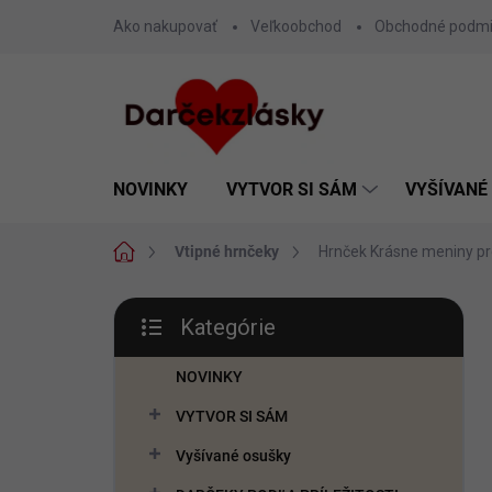
Prejsť
Ako nakupovať
Veľkoobchod
Obchodné podm
na
obsah
NOVINKY
VYTVOR SI SÁM
VYŠÍVANÉ
Domov
Vtipné hrnčeky
Hrnček Krásne meniny p
B
Kategórie
o
Preskočiť
č
kategórie
n
NOVINKY
ý
VYTVOR SI SÁM
p
a
Vyšívané osušky
n