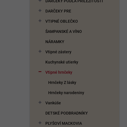
DARČEKY PODĽA PRÍLEŽITOSTI
e
l
DARČEKY PRE
VTIPNÉ OBLEČKO
ŠAMPANSKÉ A VÍNO
NÁRAMKY
Vtipné zástery
Kuchynské utierky
Vtipné hrnčeky
Hrnčeky Z lásky
Hrnčeky narodeniny
Vankúše
DETSKÉ PODBRADNÍKY
PLYŠOVÍ MACKOVIA