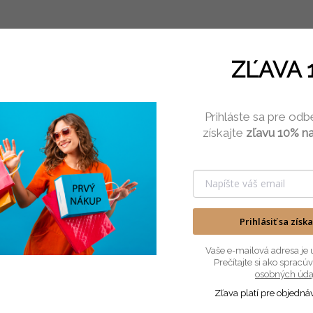
nápisom Krásne
meniny je super
darčekom k
ZĽAVA 
meninám.
Prihláste sa pre odb
Popis
Podobné (4)
získajte
zľavu 10% na
Objem 320ml. Upozornenie !!! Cena je za jeden hrnček !!
Prihlásiť sa získ
Vaše e-mailová adresa je 
Prečítajte si ako sprac
osobných úda
Zľava platí pre objedná