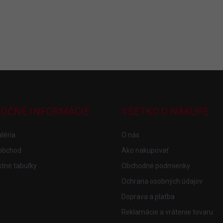
TOČNÉ INFORMÁCIE
VŠETKO O NÁKUPE
léria
O nás
obchod
Ako nakupovať
tné tabuľky
Obchodné podmienky
Ochrana osobných údajov
Doprava a platba
Reklamácie a vrátenie tovaru