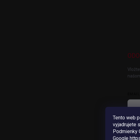
ODO
Vložte
našom
EMAIL
Tento web p
V
vyjadrujete 
Pri
Podmienky G
Google
http