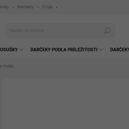
ienky
Kontakty
O nás
Hľadať
 OSUŠKY
DARČEKY PODĽA PRÍLEŽITOSTI
DARČEK
re muža
Neohodnotené
Podrobnosti hodnotenia
€9
€8,
Jedn
SK
cena
MÔŽ
DO: