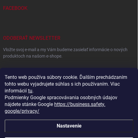
FACEBOOK
ODOBERAŤ NEWSLETTER
Vložte svoj e-mail a my Vám budeme zasielať informácie o nových
produktoch na našom e-shope.
EMAIL
Tento web používa súbory cookie. Ďalším prechádzaním
tohto webu vyjadrujete súhlas s ich používaním. Viac
informácií
tu
.
Podmienky Google spracovávania osobných údajov
Vložením e-mailu súhlasíte s
podmienkami ochrany osobných
údajov
nájdete stánke Google
https://business.safety.
google/privacy/
Prihlásiť sa
Nastavenie