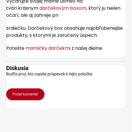
Vyčarujte svojej mame úsmev na
tvári krásnym
darčekovým boxom
, ktorý ju nielen
očarí, ale aj zahreje pri
srdiečku. Darčekový box obsahuje najobľúbenejšie
produkty, s ktorými je zaručený úspech.
Potešte
mamičky darčekmi
z našej dielne.
Diskusia
Buďte prvý, kto napíše príspevok k tejto položke.
Pridať komentár