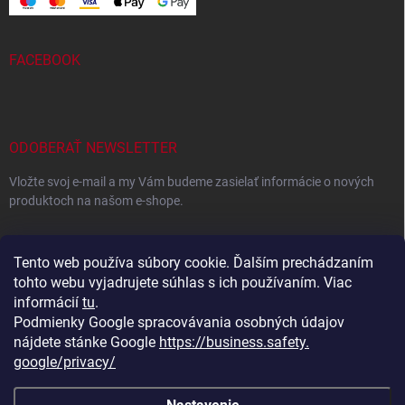
FACEBOOK
ODOBERAŤ NEWSLETTER
Vložte svoj e-mail a my Vám budeme zasielať informácie o nových
produktoch na našom e-shope.
EMAIL
Tento web používa súbory cookie. Ďalším prechádzaním
tohto webu vyjadrujete súhlas s ich používaním. Viac
informácií
tu
.
Podmienky Google spracovávania osobných údajov
Vložením e-mailu súhlasíte s
podmienkami ochrany osobných
údajov
nájdete stánke Google
https://business.safety.
google/privacy/
Prihlásiť sa