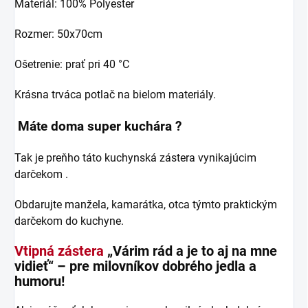
Materiál: 100% Polyester
Rozmer: 50x70cm
Ošetrenie: prať pri 40 °C
Krásna trváca potlač na bielom materiály.
Máte doma super kuchára ?
Tak je preňho táto kuchynská zástera vynikajúcim
darčekom .
Obdarujte manžela, kamarátka, otca týmto praktickým
darčekom do kuchyne.
Vtipná zástera
„Várim rád a je to aj na mne
vidieť“ – pre milovníkov dobrého jedla a
humoru!