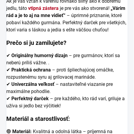
Ak je váš vzťah k vareniu rovnako silný ako k dobrému
jedlu, táto
vtipná zástera
je pre vás ako stvorená!
„Várim
rád a je to aj na mne vidieť“
– úprimné priznanie, ktoré
pobaví každého gurmána. Perfektný darček pre všetkých,
ktorí varia s láskou a jedia s ešte väčšou chuťou!
Prečo si ju zamilujete?
✔
Originálny humorný dizajn
– pre gurmánov, ktorí sa
neberú príliš vážne.
.
✔
Praktická ochrana
– proti špliechajúcej omáčke,
rozpustenému syru aj grilovacej marináde.
✔
Univerzálna veľkosť
– nastaviteľné viazanie pre
maximálne pohodlie.
✔
Perfektný darček
– pre každého, kto rád varí, griluje a
užíva si jedlo bez výčitiek!
Materiál a starostlivosť:
🟢
Materiál:
Kvalitná a odolná látka – príjemná na