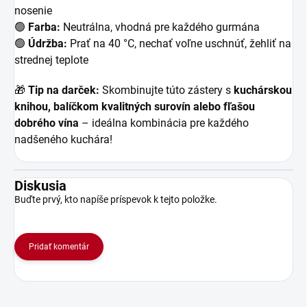
nosenie
🟢
Farba:
Neutrálna, vhodná pre každého gurmána
🟢
Údržba:
Prať na 40 °C, nechať voľne uschnúť, žehliť na
strednej teplote
🎁
Tip na darček:
Skombinujte túto zástery s
kuchárskou
knihou, balíčkom kvalitných surovín alebo fľašou
dobrého vína
– ideálna kombinácia pre každého
nadšeného kuchára!
Diskusia
Buďte prvý, kto napíše príspevok k tejto položke.
Pridať komentár