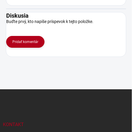
Diskusia
Buďte prvý, kto napíše príspevok k tejto položke.
Pridať komentár
Z
á
p
ä
t
i
KONTAKT
e