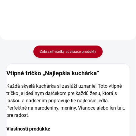
pre vás tá najlepšia. Najlepšia
kuchárka si zaslúži nielen...
Zobraziť všetky súvisiace produkty
Vtipné tričko „Najlepšia kuchárka“
Každá skvelá kuchárka si zaslúži uznanie! Toto vtipné
tričko je ideálnym darčekom pre každú ženu, ktorá s
láskou a nadšením pripravuje tie najlepšie jedlá.
Perfektné na narodeniny, meniny, Vianoce alebo len tak,
pre radosť.
Vlastnosti produktu: