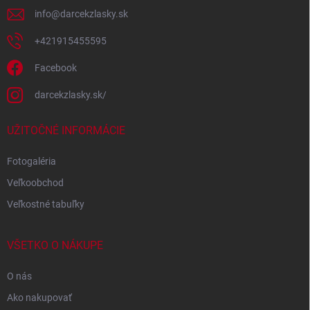
info
@
darcekzlasky.sk
+421915455595
Facebook
darcekzlasky.sk/
UŽITOČNÉ INFORMÁCIE
Fotogaléria
Veľkoobchod
Veľkostné tabuľky
VŠETKO O NÁKUPE
O nás
Ako nakupovať