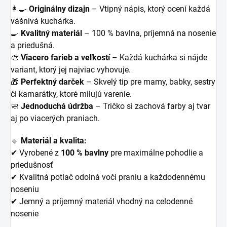
👩‍🍳
Originálny dizajn
– Vtipný nápis, ktorý ocení každá
vášnivá kuchárka.
🍳
Kvalitný materiál
– 100 % bavlna, príjemná na nosenie
a priedušná.
🎨
Viacero farieb a veľkostí
– Každá kuchárka si nájde
variant, ktorý jej najviac vyhovuje.
🎁
Perfektný darček
– Skvelý tip pre mamy, babky, sestry
či kamarátky, ktoré milujú varenie.
🧼
Jednoduchá údržba
– Tričko si zachová farby aj tvar
aj po viacerých praniach.
🔹
Materiál a kvalita:
✔ Vyrobené z
100 % bavlny
pre maximálne pohodlie a
priedušnosť
✔ Kvalitná potlač odolná voči praniu a každodennému
noseniu
✔ Jemný a príjemný materiál vhodný na celodenné
nosenie