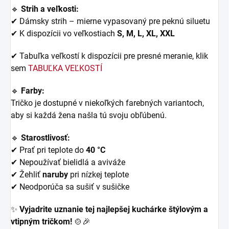
🔹
Strih a veľkosti:
✔ Dámsky strih – mierne vypasovaný pre peknú siluetu
✔ K dispozícii vo veľkostiach
S, M, L, XL, XXL
✔ Tabuľka veľkostí k dispozícii pre presné meranie, klik
sem
TABUĽKA VEĽKOSTÍ
🔹
Farby:
Tričko je dostupné v niekoľkých farebných variantoch,
aby si každá žena našla tú svoju obľúbenú.
🔹
Starostlivosť:
✔ Prať pri teplote do
40 °C
✔ Nepoužívať bielidlá a aviváže
✔ Žehliť
naruby
pri nízkej teplote
✔ Neodporúča sa sušiť v sušičke
✨
Vyjadrite uznanie tej najlepšej kuchárke štýlovým a
vtipným tričkom!
🍲🎉