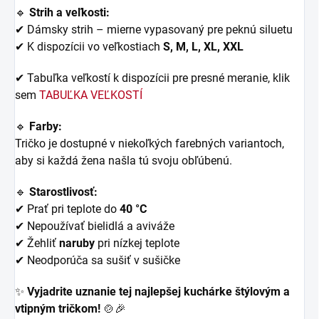
🔹
Strih a veľkosti:
✔ Dámsky strih – mierne vypasovaný pre peknú siluetu
✔ K dispozícii vo veľkostiach
S, M, L, XL, XXL
✔ Tabuľka veľkostí k dispozícii pre presné meranie, klik
sem
TABUĽKA VEĽKOSTÍ
🔹
Farby:
Tričko je dostupné v niekoľkých farebných variantoch,
aby si každá žena našla tú svoju obľúbenú.
🔹
Starostlivosť:
✔ Prať pri teplote do
40 °C
✔ Nepoužívať bielidlá a aviváže
✔ Žehliť
naruby
pri nízkej teplote
✔ Neodporúča sa sušiť v sušičke
✨
Vyjadrite uznanie tej najlepšej kuchárke štýlovým a
vtipným tričkom!
🍲🎉