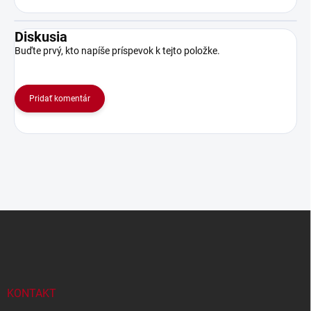
Diskusia
Buďte prvý, kto napíše príspevok k tejto položke.
Pridať komentár
Z
á
p
ä
t
i
KONTAKT
e