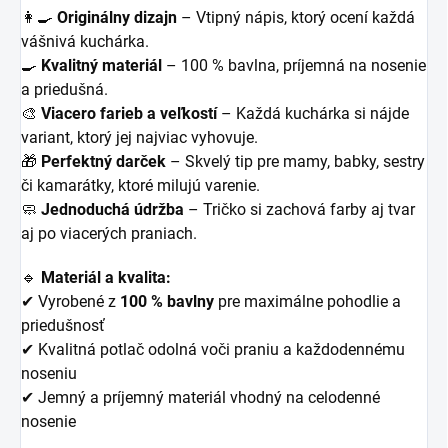
👩‍🍳
Originálny dizajn
– Vtipný nápis, ktorý ocení každá
vášnivá kuchárka.
🍳
Kvalitný materiál
– 100 % bavlna, príjemná na nosenie
a priedušná.
🎨
Viacero farieb a veľkostí
– Každá kuchárka si nájde
variant, ktorý jej najviac vyhovuje.
🎁
Perfektný darček
– Skvelý tip pre mamy, babky, sestry
či kamarátky, ktoré milujú varenie.
🧼
Jednoduchá údržba
– Tričko si zachová farby aj tvar
aj po viacerých praniach.
🔹
Materiál a kvalita:
✔ Vyrobené z
100 % bavlny
pre maximálne pohodlie a
priedušnosť
✔ Kvalitná potlač odolná voči praniu a každodennému
noseniu
✔ Jemný a príjemný materiál vhodný na celodenné
nosenie