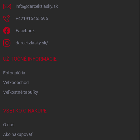
info
@
darcekzlasky.sk
+421915455595
Facebook
darcekzlasky.sk/
UŽITOČNÉ INFORMÁCIE
Fotogaléria
Veľkoobchod
Veľkostné tabuľky
VŠETKO O NÁKUPE
O nás
Ako nakupovať