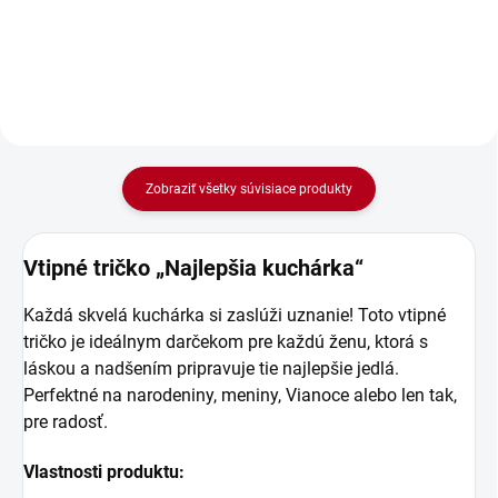
pre vás tá najlepšia. Najlepšia
kuchárka si zaslúži nielen...
Zobraziť všetky súvisiace produkty
Vtipné tričko „Najlepšia kuchárka“
Každá skvelá kuchárka si zaslúži uznanie! Toto vtipné
tričko je ideálnym darčekom pre každú ženu, ktorá s
láskou a nadšením pripravuje tie najlepšie jedlá.
Perfektné na narodeniny, meniny, Vianoce alebo len tak,
pre radosť.
Vlastnosti produktu: