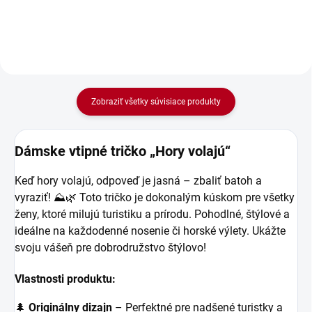
pre každého, kto nachádza pokoj
milovníkov prírody a horskej
a radosť v objatí...
turistiky. Vyrobená zo 100%...
Zobraziť všetky súvisiace produkty
Dámske vtipné tričko „Hory volajú“
Keď hory volajú, odpoveď je jasná – zbaliť batoh a
vyraziť! ⛰️🌿 Toto tričko je dokonalým kúskom pre všetky
ženy, ktoré milujú turistiku a prírodu. Pohodlné, štýlové a
ideálne na každodenné nosenie či horské výlety. Ukážte
svoju vášeň pre dobrodružstvo štýlovo!
Vlastnosti produktu:
🌲
Originálny dizajn
– Perfektné pre nadšené turistky a