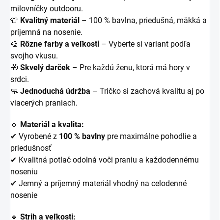
milovníčky outdooru.
👕
Kvalitný materiál
– 100 % bavlna, priedušná, mäkká a
príjemná na nosenie.
🎨
Rôzne farby a veľkosti
– Vyberte si variant podľa
svojho vkusu.
🎁
Skvelý darček
– Pre každú ženu, ktorá má hory v
srdci.
🧼
Jednoduchá údržba
– Tričko si zachová kvalitu aj po
viacerých praniach.
🔹
Materiál a kvalita:
✔ Vyrobené z
100 % bavlny
pre maximálne pohodlie a
priedušnosť
✔ Kvalitná potlač odolná voči praniu a každodennému
noseniu
✔ Jemný a príjemný materiál vhodný na celodenné
nosenie
🔹
Strih a veľkosti: