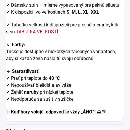
✔ Dámsky strih – mierne vypasovaný pre peknú siluetu
✔ K dispozícii vo veľkostiach
S, M, L, XL, XXL
✔ Tabuľka veľkostí k dispozícii pre presné meranie, klik
sem
TABUĽKA VEĽKOSTÍ
🔹
Farby:
Tričko je dostupné v niekoľkých farebných variantoch,
aby si každá žena našla tú svoju obľúbenú.
🔹
Starostlivosť:
✔ Prať pri teplote do
40 °C
✔ Nepoužívať bielidlá a aviváže
✔ Žehliť
naruby
pri nízkej teplote
✔ Neodporúča sa sušiť v sušičke
✨
Keď hory volajú, odpoveď je vždy „ÁNO“!
⛰️💚