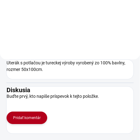
Do košíka
Detský podbradník s potlačou
Malý rybár po ockovi
Uterák s potlačou je tureckej výroby vyrobený zo 100% bavlny,
rozmer 50x100cm.
Diskusia
Buďte prvý, kto napíše príspevok k tejto položke.
Pridať komentár