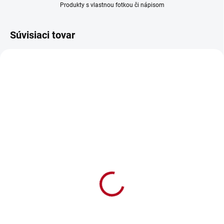
Produkty s vlastnou fotkou či nápisom
Súvisiaci tovar
SKLADOM
Detský podbradník Malý
rybár po ockovi
€8,50
€6,91 bez DPH