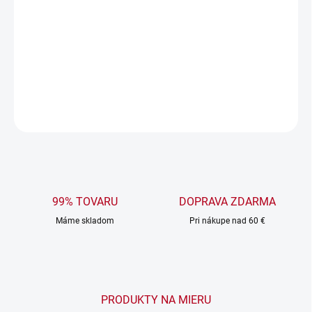
DORUČENIA
−
+
Pridať do košíka
DETAILNÉ INFORMÁCIE
OPÝTAŤ SA
99% TOVARU
DOPRAVA ZDARMA
Máme skladom
Pri nákupe nad 60 €
PRODUKTY NA MIERU