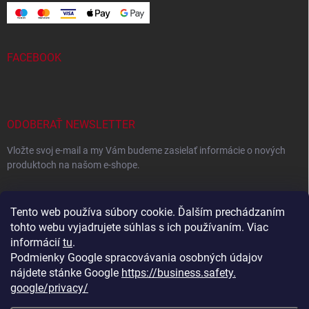
FACEBOOK
ODOBERAŤ NEWSLETTER
Vložte svoj e-mail a my Vám budeme zasielať informácie o nových
produktoch na našom e-shope.
EMAIL
Tento web používa súbory cookie. Ďalším prechádzaním
tohto webu vyjadrujete súhlas s ich používaním. Viac
informácií
tu
.
Podmienky Google spracovávania osobných údajov
Vložením e-mailu súhlasíte s
podmienkami ochrany osobných
údajov
nájdete stánke Google
https://business.safety.
google/privacy/
Prihlásiť sa