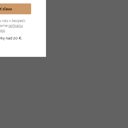
ať zľavu
u nás v bezpečí.
úvame
ochranu
jov
.
vky nad 20 €.