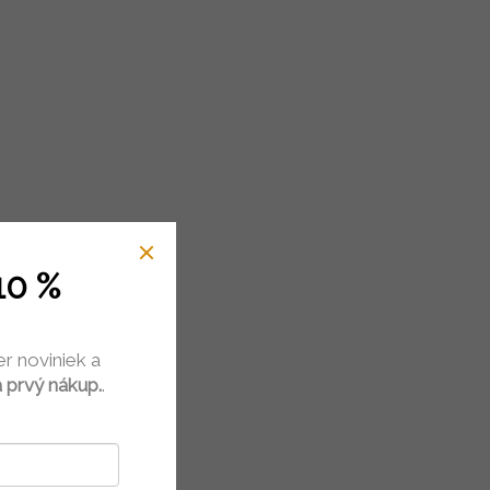
10 %
er noviniek a
 prvý nákup.
.