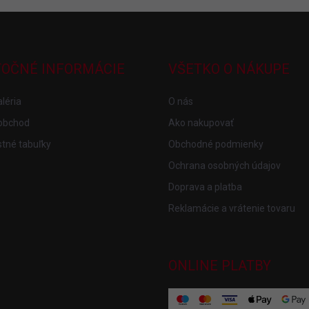
TOČNÉ INFORMÁCIE
VŠETKO O NÁKUPE
léria
O nás
obchod
Ako nakupovať
tné tabuľky
Obchodné podmienky
Ochrana osobných údajov
Doprava a platba
Reklamácie a vrátenie tovaru
ONLINE PLATBY