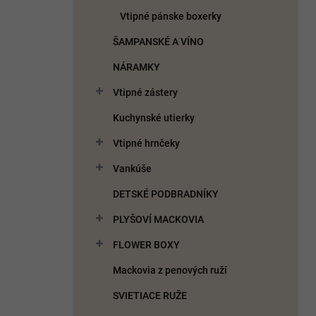
Vtipné pánske boxerky
ŠAMPANSKÉ A VÍNO
NÁRAMKY
Vtipné zástery
Kuchynské utierky
Vtipné hrnčeky
Vankúše
DETSKÉ PODBRADNÍKY
PLYŠOVÍ MACKOVIA
FLOWER BOXY
Mackovia z penových ruží
SVIETIACE RUŽE