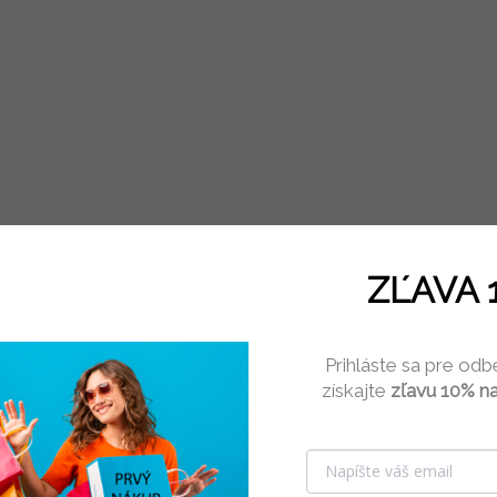
ZĽAVA 
Prihláste sa pre odb
získajte
zľavu 10% na