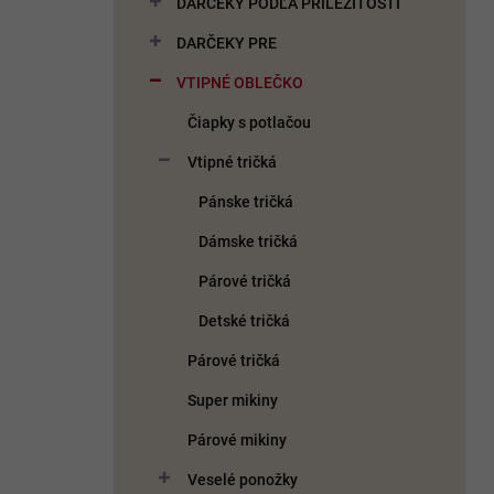
DARČEKY PODĽA PRÍLEŽITOSTI
e
l
DARČEKY PRE
VTIPNÉ OBLEČKO
Čiapky s potlačou
Vtipné tričká
Pánske tričká
Dámske tričká
Párové tričká
Detské tričká
Párové tričká
Super mikiny
Párové mikiny
Veselé ponožky