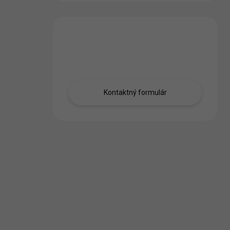
Máte otázku?
Obráťte sa na nás.
Kontaktný formulár