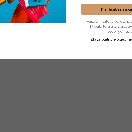
Prihlásiť sa získ
Vaše e-mailová adresa je 
Prečítajte si ako sprac
osobných úda
Zľava platí pre objedná