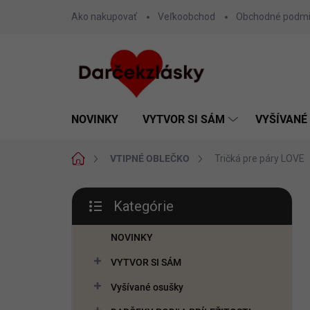
Prejsť
Ako nakupovať
Veľkoobchod
Obchodné podm
na
obsah
NOVINKY
VYTVOR SI SÁM
VYŠÍVANÉ
Domov
VTIPNÉ OBLEČKO
Tričká pre páry LOVE
B
Kategórie
o
Preskočiť
č
kategórie
n
NOVINKY
ý
VYTVOR SI SÁM
p
a
Vyšívané osušky
n