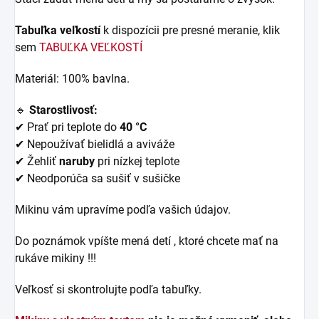
Tabuľka veľkostí
k dispozícii pre presné meranie, klik
sem
TABUĽKA VEĽKOSTÍ
Materiál: 100% bavlna.
🔹
Starostlivosť:
✔ Prať pri teplote do
40 °C
✔ Nepoužívať bielidlá a aviváže
✔ Žehliť
naruby
pri nízkej teplote
✔ Neodporúča sa sušiť v sušičke
Mikinu vám upravíme podľa vašich údajov.
Do poznámok vpíšte mená detí , ktoré chcete mať na
rukáve mikiny !!!
Veľkosť si skontrolujte podľa tabuľky.