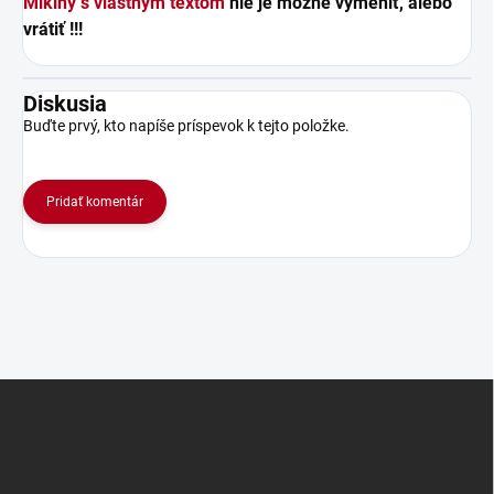
Mikiny s vlastným textom
nie je možné vymeniť, alebo
vrátiť !!!
Diskusia
Buďte prvý, kto napíše príspevok k tejto položke.
Pridať komentár
Z
á
p
ä
t