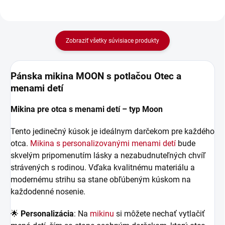
Zobraziť všetky súvisiace produkty
Pánska mikina MOON s potlačou Otec a
menami detí
Mikina pre otca s menami detí – typ Moon
Tento jedinečný kúsok je ideálnym darčekom pre každého
otca.
Mikina s personalizovanými menami detí
bude
skvelým pripomenutím lásky a nezabudnuteľných chvíľ
strávených s rodinou. Vďaka kvalitnému materiálu a
modernému strihu sa stane obľúbeným kúskom na
každodenné nosenie.
🌟
Personalizácia
: Na
mikinu
si môžete nechať vytlačiť