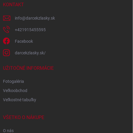
i
KONTAKT
e
info
@
darcekzlasky.sk
+421915455595
Facebook
darcekzlasky.sk/
UŽITOČNÉ INFORMÁCIE
Fotogaléria
Veľkoobchod
Veľkostné tabuľky
VŠETKO O NÁKUPE
O nás