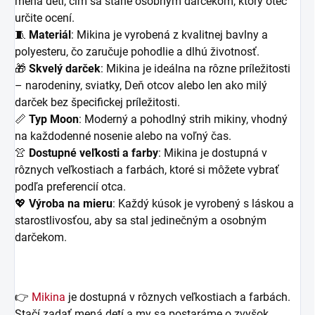
mená detí, čím sa stane osobným darčekom, ktorý otec
určite ocení.
🧵
Materiál
: Mikina je vyrobená z kvalitnej bavlny a
polyesteru, čo zaručuje pohodlie a dlhú životnosť.
🎁
Skvelý darček
: Mikina je ideálna na rôzne príležitosti
– narodeniny, sviatky, Deň otcov alebo len ako milý
darček bez špecifickej príležitosti.
📏
Typ Moon
: Moderný a pohodlný strih mikiny, vhodný
na každodenné nosenie alebo na voľný čas.
👚
Dostupné veľkosti a farby
: Mikina je dostupná v
rôznych veľkostiach a farbách, ktoré si môžete vybrať
podľa preferencií otca.
💖
Výroba na mieru
: Každý kúsok je vyrobený s láskou a
starostlivosťou, aby sa stal jedinečným a osobným
darčekom.
👉
Mikina
je dostupná v rôznych veľkostiach a farbách.
Stačí zadať mená detí a my sa postaráme o zvyšok.