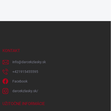
Z
á
p
ä
t
i
KONTAKT
e
info
@
darcekzlasky.sk
+421915455595
Facebook
darcekzlasky.sk/
UŽITOČNÉ INFORMÁCIE