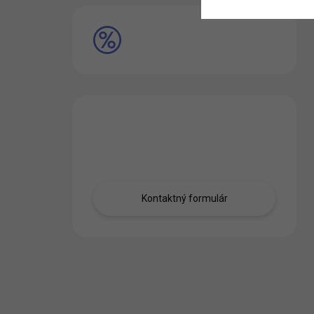
VÝPREDAJ
Máte otázku?
Obráťte sa na nás.
Kontaktný formulár