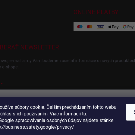
ONLINE PLATBY
BERAŤ NEWSLETTER
 svoj e-mail a my Vám budeme zasielať informácie o nových produktoc
 e-shope.
oužíva súbory cookie. Ďalším prechádzaním tohto webu
ložením e-mailu súhlasíte s
podmienkami ochrany osobných údajov
súhlas s ich používaním. Viac informácií
tu
.
hlásiť sa
oogle spracovávania osobných údajov nájdete stánke
s://business.safety.
google/privacy/