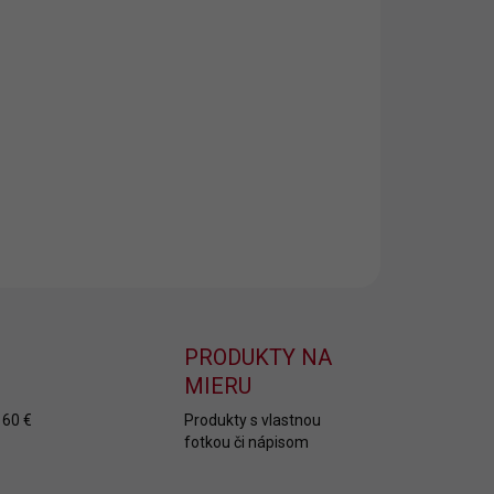
8.2026
NOSTI
UČENIA
−
+
Pridať do košíka
OPÝTAŤ SA
PRODUKTY NA
MIERU
 60 €
Produkty s vlastnou
fotkou či nápisom