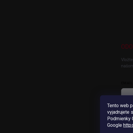
ODO
Vložte
našom
EMAIL
Tento web p
V
vyjadrujete 
Pri
Podmienky G
Google
http