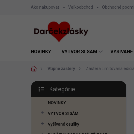
Prejsť
Ako nakupovať
Veľkoobchod
Obchodné podm
na
obsah
NOVINKY
VYTVOR SI SÁM
VYŠÍVANÉ
Domov
Vtipné zástery
Zástera Limitovaná edíci
B
Kategórie
o
Preskočiť
č
kategórie
n
NOVINKY
ý
VYTVOR SI SÁM
p
a
Vyšívané osušky
n