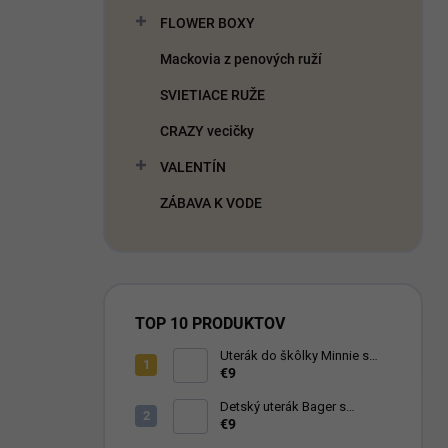
FLOWER BOXY
Mackovia z penových ruží
SVIETIACE RUŽE
CRAZY vecičky
VALENTÍN
ZÁBAVA K VODE
TOP 10 PRODUKTOV
Uterák do škôlky Minnie s
menom
€9
Detský uterák Bager s
menom
€9