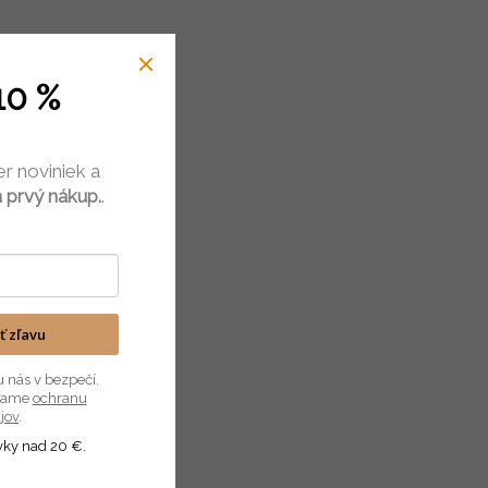
10 %
er noviniek a
 prvý nákup.
.
ať zľavu
u nás v bezpečí.
úvame
ochranu
jov
.
vky nad 20 €.