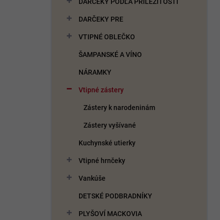
DARČEKY PODĽA PRÍLEŽITOSTI
e
l
DARČEKY PRE
VTIPNÉ OBLEČKO
ŠAMPANSKÉ A VÍNO
NÁRAMKY
Vtipné zástery
Zástery k narodeninám
Zástery vyšívané
Kuchynské utierky
Vtipné hrnčeky
Vankúše
DETSKÉ PODBRADNÍKY
PLYŠOVÍ MACKOVIA