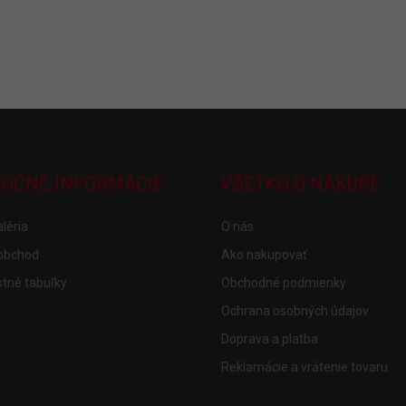
TOČNÉ INFORMÁCIE
VŠETKO O NÁKUPE
léria
O nás
obchod
Ako nakupovať
tné tabuľky
Obchodné podmienky
Ochrana osobných údajov
Doprava a platba
Reklamácie a vrátenie tovaru