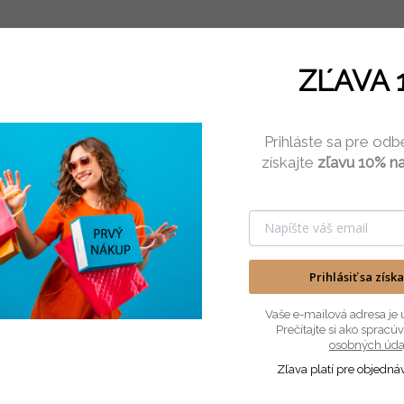
ZĽAVA 
Prihláste sa pre odb
získajte
zľavu 10% na
Prihlásiť sa získ
Vaše e-mailová adresa je 
Prečítajte si ako sprac
osobných úda
Zľava platí pre objedná