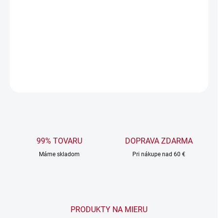
DORUČENIA
−
+
Pridať do košíka
DETAILNÉ INFORMÁCIE
OPÝTAŤ SA
99% TOVARU
DOPRAVA ZDARMA
Máme skladom
Pri nákupe nad 60 €
PRODUKTY NA MIERU