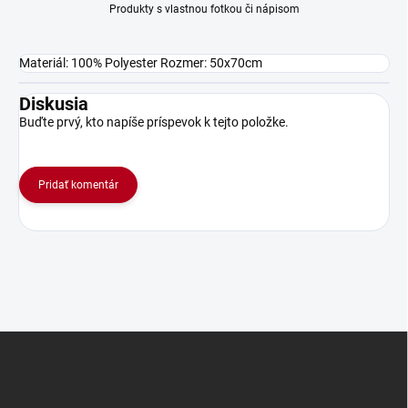
Produkty s vlastnou fotkou či nápisom
Materiál: 100% Polyester Rozmer: 50x70cm
Diskusia
Buďte prvý, kto napíše príspevok k tejto položke.
Pridať komentár
Z
á
p
ä