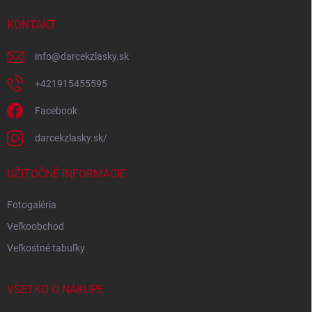
t
i
KONTAKT
e
info
@
darcekzlasky.sk
+421915455595
Facebook
darcekzlasky.sk/
UŽITOČNÉ INFORMÁCIE
Fotogaléria
Veľkoobchod
Veľkostné tabuľky
VŠETKO O NÁKUPE