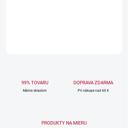
DORUČENIA
−
+
Pridať do košíka
DETAILNÉ INFORMÁCIE
OPÝTAŤ SA
99% TOVARU
DOPRAVA ZDARMA
Máme skladom
Pri nákupe nad 60 €
PRODUKTY NA MIERU