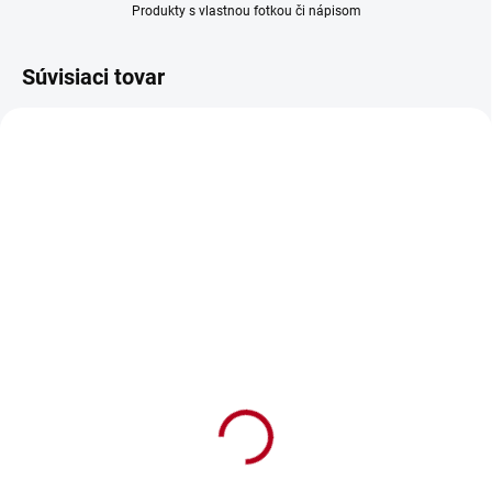
Produkty s vlastnou fotkou či nápisom
Súvisiaci tovar
NOVINKA
SKLADOM
SKLADOM
„Štamperlíky 6 ks – 30.
Gold Cuvee šumivé so
narodeniny (vtipný
zlatom, 3O ROKOV
darček pre oslávenca)“
€16,90
€9,90
€13,74 bez DPH
€8,05 bez DPH