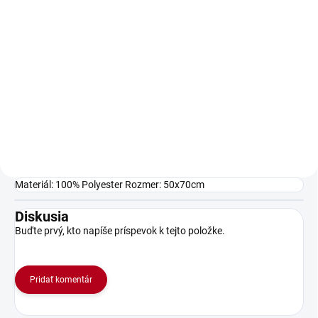
Do košíka
Do košíka
Elegantné biele šumivé víno Gold
Cuvee s pravými 23-karátovými
🎉 Sada 6 štamperlíkov s číslom
zlatými lupienkami a
30 – ideálny darček k 30.
narodeninovým želaním „Všetko
narodeninám! Perfektný doplnok
najlepšie k narodeninám (30
na oslavu aj štýlový prípitok s
rokov)“. Ideálny luxusný darček
priateľmi.
k...
Materiál: 100% Polyester Rozmer: 50x70cm
Diskusia
Buďte prvý, kto napíše príspevok k tejto položke.
Pridať komentár