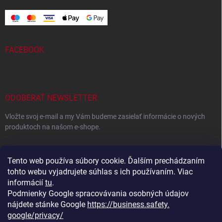
FACEBOOK
ODOBERAŤ NEWSLETTER
Vložte svoj e-mail a my Vám budeme zasielať informácie o nových
produktoch na našom e-shope.
EMAIL
Tento web používa súbory cookie. Ďalším prechádzaním
tohto webu vyjadrujete súhlas s ich používaním. Viac
informácií
tu
.
Podmienky Google spracovávania osobných údajov
Vložením e-mailu súhlasíte s
podmienkami ochrany osobných
údajov
nájdete stánke Google
https://business.safety.
google/privacy/
Prihlásiť sa