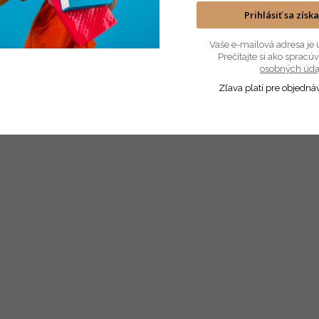
Prihlásiť sa získ
Vaše e-mailová adresa je 
Prečítajte si ako sprac
osobných úda
Zľava platí pre objedná