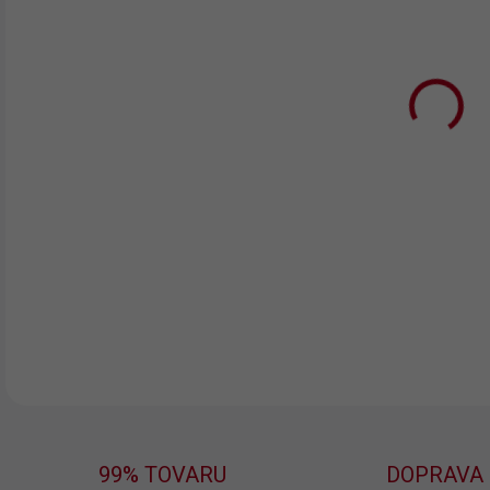
TRIČ
FAR
TRIČ
VEĽ
MÔŽ
MOŽ
DETA
99% TOVARU
DOPRAVA