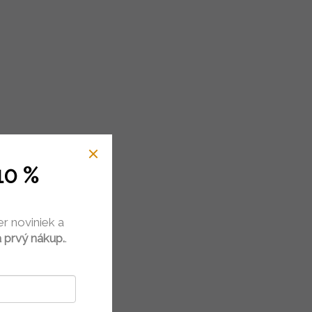
10 %
er noviniek a
 prvý nákup.
.