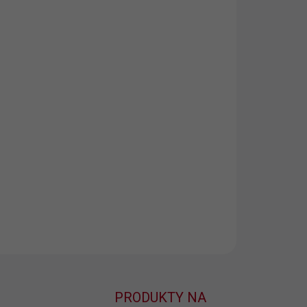
KO PÁNSKE -
BA
KO PÁNSKE -
KOSŤ
EME DORUČIŤ DO:
ZVOĽTE VARIANT
NOSTI DORUČENIA
−
+
Pridať do košíka
ILNÉ INFORMÁCIE
OPÝTAŤ SA
PRODUKTY NA