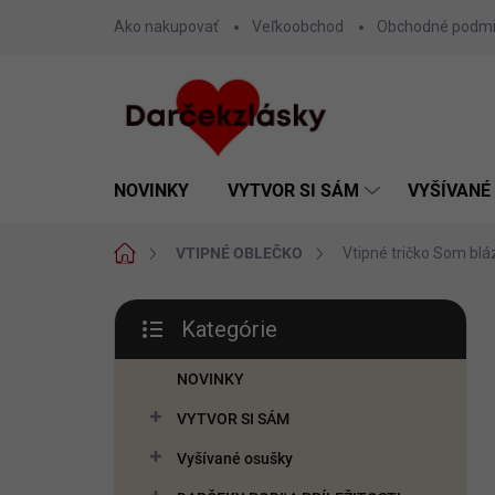
Prejsť
Ako nakupovať
Veľkoobchod
Obchodné podm
na
obsah
NOVINKY
VYTVOR SI SÁM
VYŠÍVANÉ
Domov
VTIPNÉ OBLEČKO
Vtipné tričko Som blá
B
Kategórie
o
Preskočiť
č
kategórie
n
NOVINKY
ý
VYTVOR SI SÁM
p
a
Vyšívané osušky
n