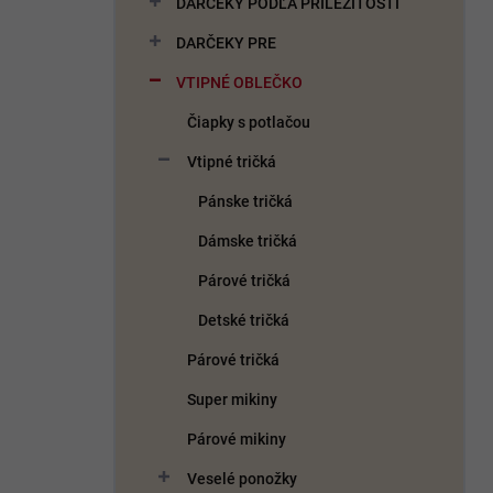
DARČEKY PODĽA PRÍLEŽITOSTI
e
l
DARČEKY PRE
VTIPNÉ OBLEČKO
Čiapky s potlačou
Vtipné tričká
Pánske tričká
Dámske tričká
Párové tričká
Detské tričká
Párové tričká
Super mikiny
Párové mikiny
Veselé ponožky