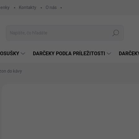
ienky
Kontakty
O nás
Hľadať
 OSUŠKY
DARČEKY PODĽA PRÍLEŽITOSTI
DARČEK
zon do kávy
Neohodnotené
Podrobnosti hodnotenia
€1
€12
Jedn
ZVO
cena