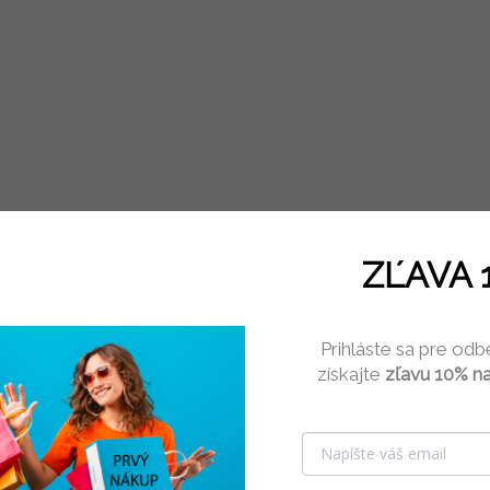
ZĽAVA 
Prihláste sa pre odb
získajte
zľavu 10% na