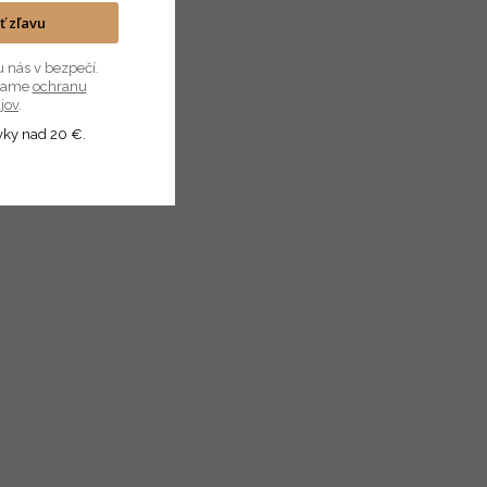
ať zľavu
u nás v bezpečí.
úvame
ochranu
jov
.
vky nad 20 €.