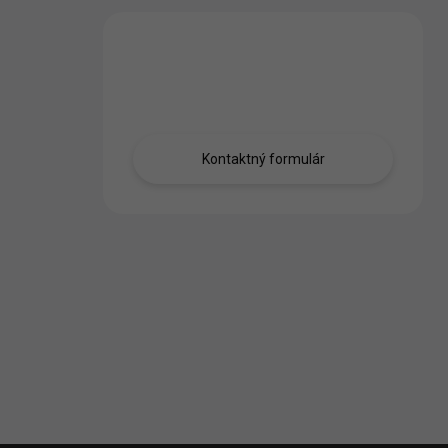
Máte otázku?
Obráťte sa na nás.
Kontaktný formulár