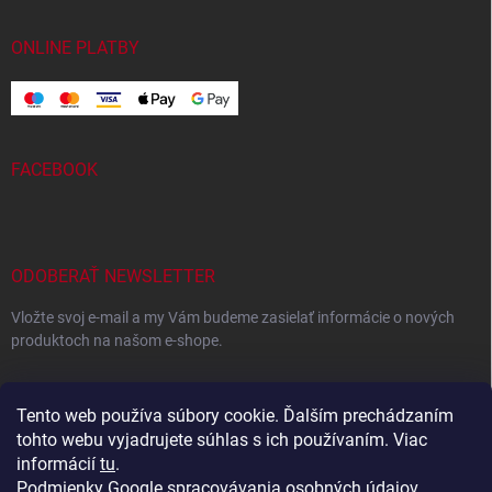
ONLINE PLATBY
FACEBOOK
ODOBERAŤ NEWSLETTER
Vložte svoj e-mail a my Vám budeme zasielať informácie o nových
produktoch na našom e-shope.
EMAIL
Tento web používa súbory cookie. Ďalším prechádzaním
tohto webu vyjadrujete súhlas s ich používaním. Viac
informácií
tu
.
Podmienky Google spracovávania osobných údajov
Vložením e-mailu súhlasíte s
podmienkami ochrany osobných