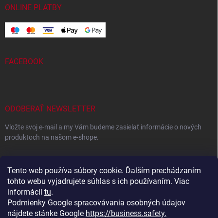
ONLINE PLATBY
FACEBOOK
ODOBERAŤ NEWSLETTER
Vložte svoj e-mail a my Vám budeme zasielať informácie o nových
produktoch na našom e-shope.
EMAIL
Tento web používa súbory cookie. Ďalším prechádzaním
tohto webu vyjadrujete súhlas s ich používaním. Viac
informácií
tu
.
Podmienky Google spracovávania osobných údajov
Vložením e-mailu súhlasíte s
podmienkami ochrany osobných
údajov
nájdete stánke Google
https://business.safety.