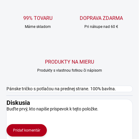
99% TOVARU
DOPRAVA ZDARMA
Máme skladom
Pri nákupe nad 60 €
PRODUKTY NA MIERU
Produkty s vlastnou fotkou či nápisom
Pánske tričko s potlačou na prednej strane. 100% bavlna.
Diskusia
Buďte prvý, kto napíše príspevok k tejto položke.
Pridať komentár