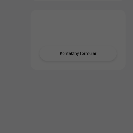
Máte otázku?
Obráťte sa na nás.
Kontaktný formulár