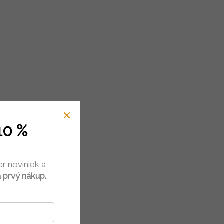
10 %
er noviniek a
 prvý nákup.
.