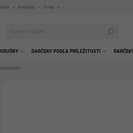
ienky
Kontakty
O nás
Hľadať
 OSUŠKY
DARČEKY PODĽA PRÍLEŽITOSTI
DARČEK
 kamionista
Neohodnotené
Podrobnosti hodnotenia
€1
€12
Jedn
ZVO
cena