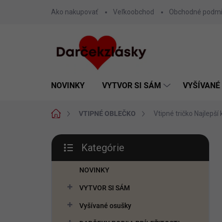
Prejsť
Ako nakupovať
Veľkoobchod
Obchodné podm
na
obsah
NOVINKY
VYTVOR SI SÁM
VYŠÍVANÉ
Domov
VTIPNÉ OBLEČKO
Vtipné tričko Najlepší
B
Kategórie
o
Preskočiť
č
kategórie
n
NOVINKY
ý
VYTVOR SI SÁM
p
a
Vyšívané osušky
n