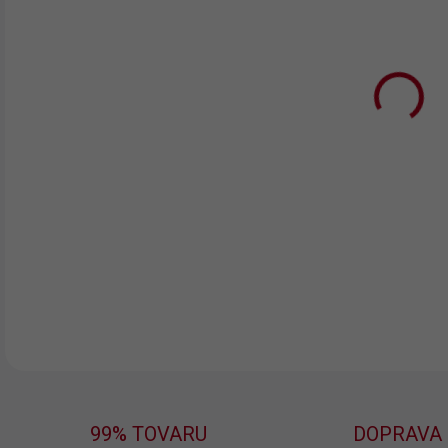
TRIČ
FAR
TRIČ
VEĽ
MÔŽ
MOŽ
DETA
99% TOVARU
DOPRAVA