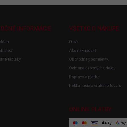
TOČNÉ INFORMÁCIE
VŠETKO O NÁKUPE
léria
O nás
obchod
Ako nakupovať
tné tabuľky
Obchodné podmienky
Ochrana osobných údajov
Doprava a platba
Reklamácie a vrátenie tovaru
ONLINE PLATBY