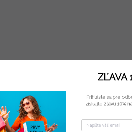
ZĽAVA 
Prihláste sa pre odb
získajte
zľavu 10% na