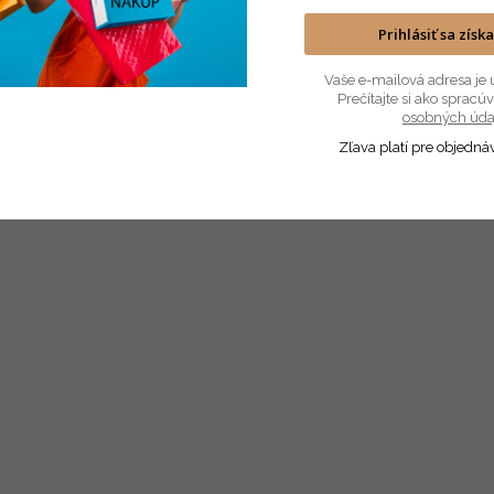
Prihlásiť sa získ
Vaše e-mailová adresa je 
Prečítajte si ako sprac
osobných úda
Zľava platí pre objedná