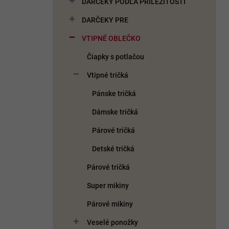
DARČEKY PODĽA PRÍLEŽITOSTI
e
l
DARČEKY PRE
VTIPNÉ OBLEČKO
Čiapky s potlačou
Vtipné tričká
Pánske tričká
Dámske tričká
Párové tričká
Detské tričká
Párové tričká
Super mikiny
Párové mikiny
Veselé ponožky