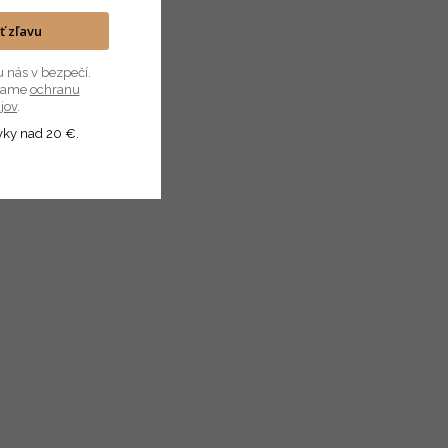
ať zľavu
u nás v bezpečí.
úvame
ochranu
jov
.
vky nad 20 €.