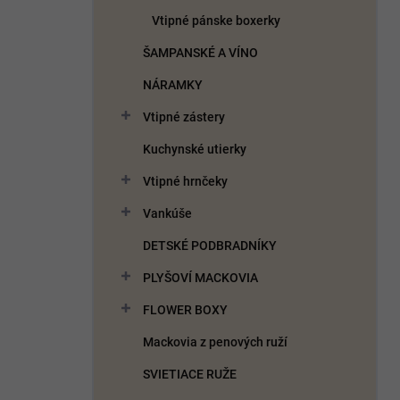
Vtipné pánske boxerky
ŠAMPANSKÉ A VÍNO
NÁRAMKY
Vtipné zástery
Kuchynské utierky
Vtipné hrnčeky
Vankúše
DETSKÉ PODBRADNÍKY
PLYŠOVÍ MACKOVIA
FLOWER BOXY
Mackovia z penových ruží
SVIETIACE RUŽE