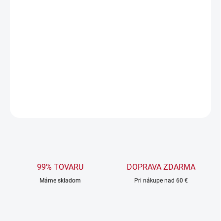
MOŽNOSTI DORUČENIA
−
+
Pridať do košíka
Vtipné ponožky Green back v béžovej farbe.
DETAILNÉ INFORMÁCIE
OPÝTAŤ SA
99% TOVARU
DOPRAVA ZDARMA
Máme skladom
Pri nákupe nad 60 €