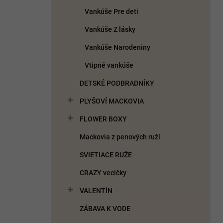
Vankúše Pre deti
Vankúše Z lásky
Vankúše Narodeniny
Vtipné vankúše
DETSKÉ PODBRADNÍKY
PLYŠOVÍ MACKOVIA
FLOWER BOXY
Mackovia z penových ruží
SVIETIACE RUŽE
CRAZY vecičky
VALENTÍN
ZÁBAVA K VODE