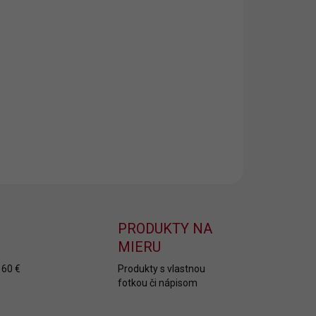
EME DORUČIŤ DO:
ZVOĽTE VARIANT
NOSTI DORUČENIA
−
+
Pridať do košíka
ILNÉ INFORMÁCIE
OPÝTAŤ SA
PRODUKTY NA
MIERU
 60 €
Produkty s vlastnou
fotkou či nápisom