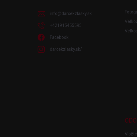
t
i
Fotoga
info
@
darcekzlasky.sk
e
Veľko
+421915455595
Veľkos
Facebook
darcekzlasky.sk/
ODO
Vložte