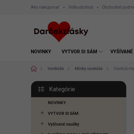
Prejsť
Ako nakupovať
Veľkoobchod
Obchodné podm
na
obsah
NOVINKY
VYTVOR SI SÁM
VYŠÍVANÉ
Domov
Vankúše
Minky vankúše
Vankúš mi
B
Kategórie
o
Preskočiť
č
kategórie
n
NOVINKY
ý
VYTVOR SI SÁM
p
a
Vyšívané osušky
n