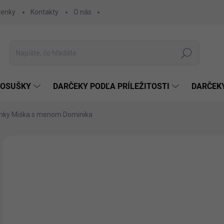
ienky
Kontakty
O nás
Hľadať
 OSUŠKY
DARČEKY PODĽA PRÍLEŽITOSTI
DARČEK
nky Miška s menom Dominika
Neohodnotené
Podrobnosti hodnotenia
€
€14
Jedn
ZVO
cena
FAR