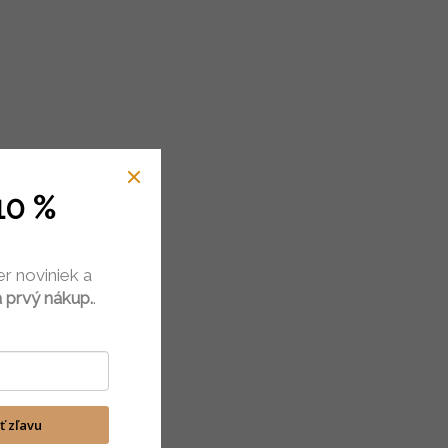
10 %
er noviniek a
 prvý nákup.
.
ať zľavu