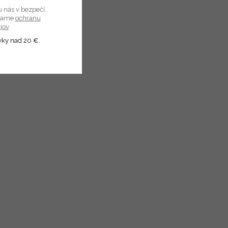
u nás v bezpečí.
úvame
ochranu
jov
.
vky nad 20 €.