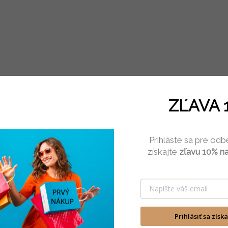
ZĽAVA 
Prihláste sa pre odb
získajte
zľavu 10% na
Prihlásiť sa získ