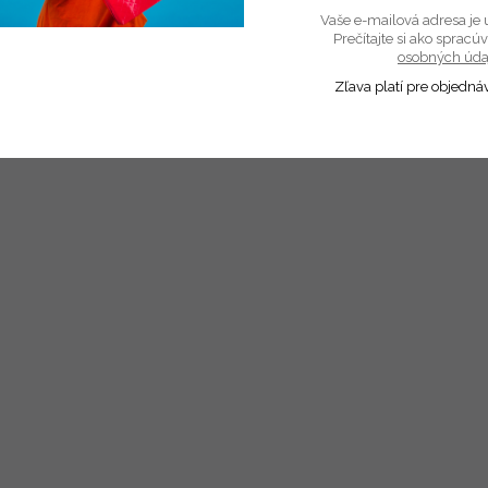
Vaše e-mailová adresa je 
Prečítajte si ako sprac
osobných úda
Zľava platí pre objedná