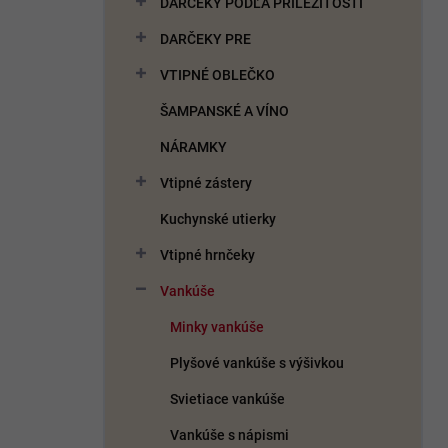
DARČEKY PODĽA PRÍLEŽITOSTI
e
l
DARČEKY PRE
VTIPNÉ OBLEČKO
ŠAMPANSKÉ A VÍNO
NÁRAMKY
Vtipné zástery
Kuchynské utierky
Vtipné hrnčeky
Vankúše
Minky vankúše
Plyšové vankúše s výšivkou
Svietiace vankúše
Vankúše s nápismi