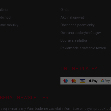
léria
O nás
obchod
Ako nakupovať
tné tabuľky
Obchodné podmienky
Ochrana osobných údajov
Doprava a platba
Reklamácie a vrátenie tovaru
ONLINE PLATBY
BERAŤ NEWSLETTER
 svoj e-mail a my Vám budeme zasielať informácie o nových produktoc